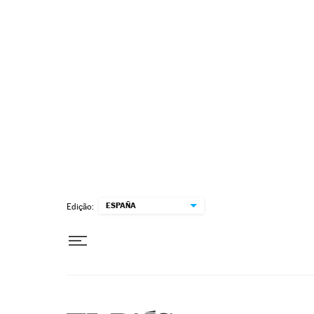
Pular para o conteúdo
ESPAÑA
Edição: