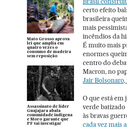
Brasil construi
certo efeito b
brasileira que
mais pessimist
incêndios da hi
Mato Grosso aprova
É muito mais p
lei que amplia em
quatro vezes o
consumo de madeira
enormes queim
sem reposição
centro do deba
Macron, no pap
Jair Bolsonaro
O que está em j
verde batizad
Assassinato de líder
Guajajara abala
às bravas guer
comunidade indígena
e Moro garante que
cada vez mais 
PF vai investigar