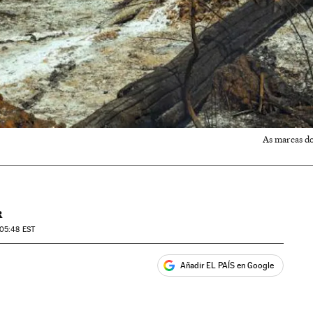
As marcas do
R
 05:48
EST
Añadir EL PAÍS en Google
ales