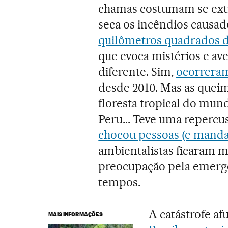
chamas costumam se exti
seca os incêndios caus
quilômetros quadrados 
que evoca mistérios e ave
diferente. Sim,
ocorreram
desde 2010. Mas as que
floresta tropical do mund
Peru... Teve uma repercu
chocou pessoas (e manda
ambientalistas ficaram 
preocupação pela emergê
tempos.
A catástrofe a
MAIS INFORMAÇÕES