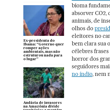
bioma fundamen
absorver CO2, 
animais, de inse
olhos do
presi
eleitores no ca
Ex-presidenta do
bem clara sua 
Ibama: “Governo quer
romper ações
célebres frases
ambientais, mas não
estruturou nada para
horror dos gra
o lugar”
seguidores mais
no índio
, nem n
Audácia de invasores
na Amazônia divide