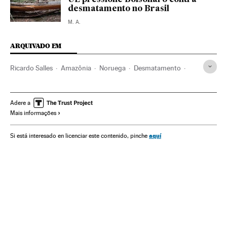
desmatamento no Brasil
M. A.
ARQUIVADO EM
Ricardo Salles
Amazônia
Noruega
Desmatamento
Jair Bolsonaro
Reservas naturais
Escandinávia
Presidente Brasil
Alemanha
Presidência Brasil
Brasil
Adere a
Mais informações
Espaços naturais
Europa Central
Governo Brasil
América do Sul
América Latina
Governo
América
aquí
Si está interesado en licenciar este contenido, pinche
Europa
Problemas ambientais
Administração Estado
Meio ambiente
Política
Administração pública