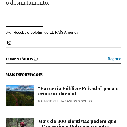
o desmatamento.
Receba o boletim do EL PAÍS América
Politica El País Brasil en Instagram
COMENTÁRIOS
Regras
›
COMENTÁRIOS
MAIS INFORMAÇÕES
“Parceria Público-Privada” para o
crime ambiental
MAURICIO GUETTA
/
ANTONIO OVIEDO
Mais de 600 cientistas pedem que
UE pressione Bolsonaro contra