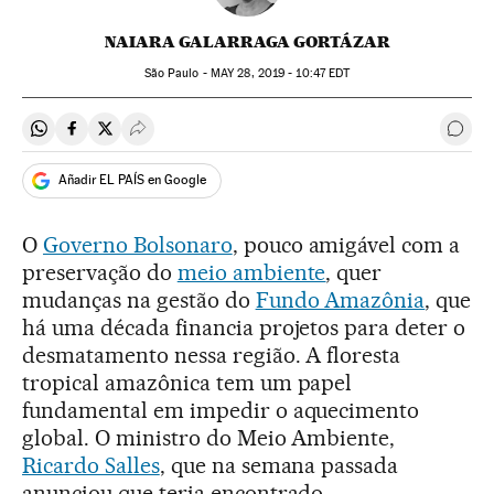
NAIARA GALARRAGA GORTÁZAR
São Paulo -
MAY
28, 2019 - 10:47
EDT
Compartir en Whatsapp
Compartir en Facebook
Compartir en Twitter
Desplegar Redes Sociales
Come
Añadir EL PAÍS en Google
O
Governo Bolsonaro
, pouco amigável com a
preservação do
meio ambiente
, quer
mudanças na gestão do
Fundo Amazônia
, que
há uma década financia projetos para deter o
desmatamento nessa região. A floresta
tropical amazônica tem um papel
fundamental em impedir o aquecimento
global. O ministro do Meio Ambiente,
Ricardo Salles
, que na semana passada
anunciou que teria encontrado