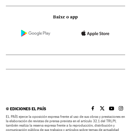
Baixe o app
©
EDICIONES EL PAÍS
EL PAÍS BRASIL EN
EL PAÍS BRASI
EL PAÍS B
EL PA
EL PAÍS ejerce la oposición expresa frente al uso de sus obras y prestaciones en
la elaboración de revistas de prensa prevista en el artículo 32.1 del TRLPI;
también realiza la reserva expresa frente a la reproducción, distribución y
comunicación pública de sus trabajos y artículos sobre temas de actualidad