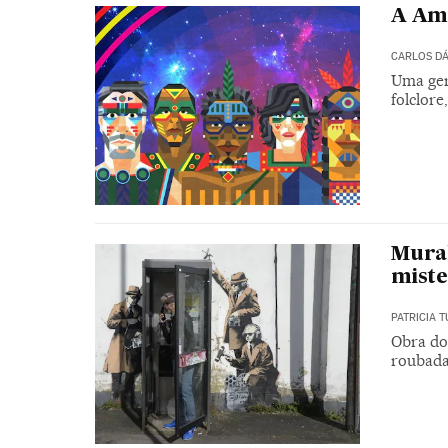
A Amé
CARLOS D
Uma ger
folclore
Mura
mist
PATRICIA 
Obra do 
roubada