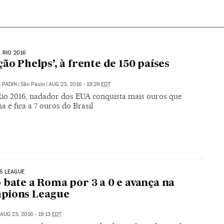
 RIO 2016
ção Phelps’, à frente de 150 países
 PADIN
|
São Paulo
|
AUG 23, 2016 - 19:29
EDT
io 2016, nadador dos EUA conquista mais ouros que
a e fica a 7 ouros do Brasil
S LEAGUE
 bate a Roma por 3 a 0 e avança na
pions League
AUG 23, 2016 - 19:13
EDT