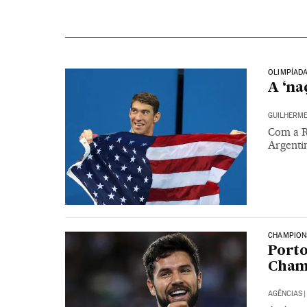
OLIMPÍADA
A ‘na
GUILHERME
Com a R
Argentin
CHAMPION
Porto
Cham
AGÊNCIAS
|