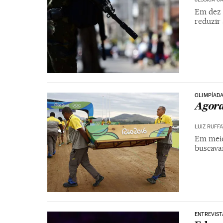
Em dez a
reduzir 
OLIMPÍADA
Agora
LUIZ RUFF
Em meio
buscavam
ENTREVIST