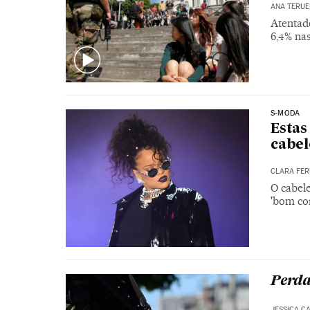
ANA TERUE
Atentad
6,4% nas
S-MODA
Estas
cabel
CLARA FE
O cabele
'bom cor
Perda
JESSICA C