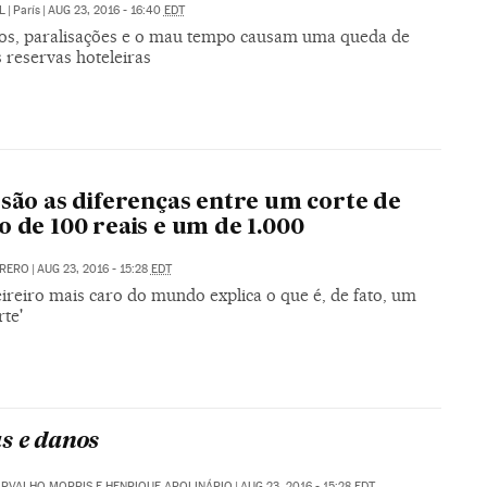
L
|
París
|
AUG 23, 2016 - 16:40
EDT
os, paralisações e o mau tempo causam uma queda de
 reservas hoteleiras
 são as diferenças entre um corte de
o de 100 reais e um de 1.000
RRERO
|
AUG 23, 2016 - 15:28
EDT
ireiro mais caro do mundo explica o que é, de fato, um
te'
s e danos
ARVALHO MORRIS E HENRIQUE APOLINÁRIO
|
AUG 23, 2016 - 15:28
EDT