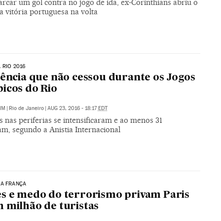
rcar um gol contra no jogo de ida, ex-Corinthians abriu o
a vitória portuguesa na volta
 RIO 2016
lência que não cessou durante os Jogos
icos do Rio
IM
|
Rio de Janeiro
|
AUG 23, 2016 - 18:17
EDT
s nas periferias se intensificaram e ao menos 31
m, segundo a Anistia Internacional
NA FRANÇA
s e medo do terrorismo privam Paris
 milhão de turistas