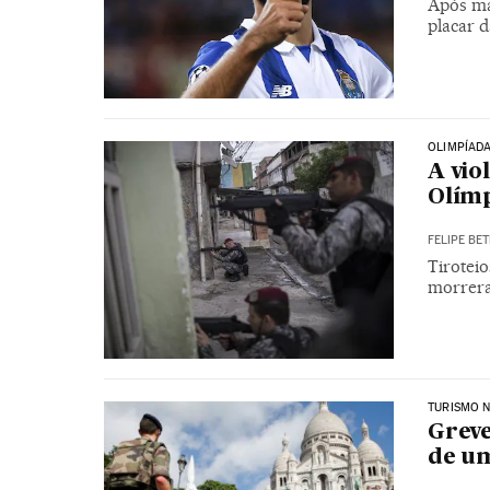
Após ma
placar d
OLIMPÍADA
A vio
Olímp
FELIPE BET
Tiroteio
morrera
TURISMO 
Greve
de um