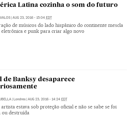
rica Latina cozinha o som do futuro
ÁVALOS
|
AUG 23, 2016 - 15:04
EDT
ação de músicos do lado hispânico do continente mescla
, eletrônica e punk para criar algo novo
l de Banksy desaparece
eriosamente
TUBELLA
|
Londres
|
AUG 23, 2016 - 14:24
EDT
artista estava sob proteção oficial e não se sabe se foi
 ou destruída