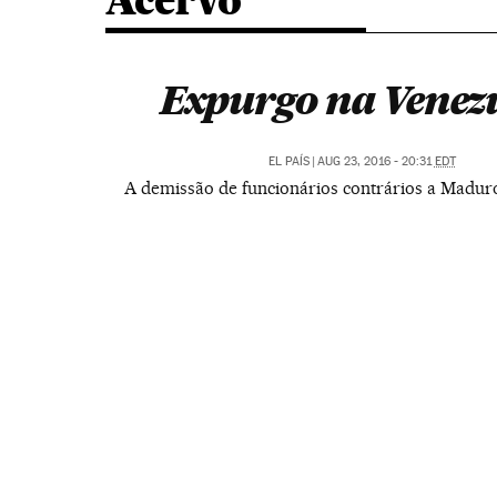
Acervo
Expurgo na Venez
EL PAÍS
|
AUG 23, 2016 - 20:31
EDT
A demissão de funcionários contrários a Maduro 