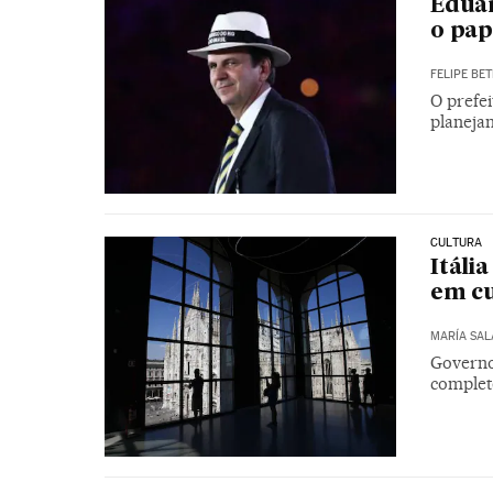
Eduar
o pap
FELIPE BET
O prefe
planeja
CULTURA
Itáli
em c
MARÍA SAL
Governo
complet