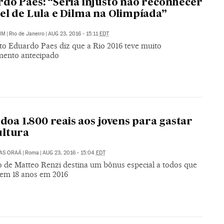
do Paes: “Seria injusto não reconhecer
el de Lula e Dilma na Olimpíada”
IM
|
Rio de Janeiro
|
AUG 23, 2016 - 15:11
EDT
ito Eduardo Paes diz que a Rio 2016 teve muito
mento antecipado
a doa 1.800 reais aos jovens para gastar
ultura
AS ORAÁ
|
Roma
|
AUG 23, 2016 - 15:04
EDT
 de Matteo Renzi destina um bônus especial a todos que
em 18 anos em 2016