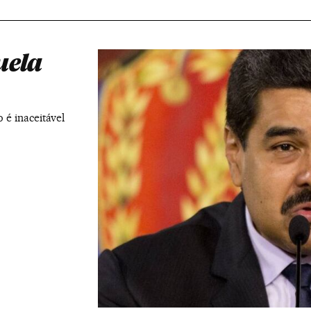
uela
é inaceitável