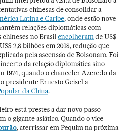
uim interpretou a visita de Bolsonaro a
ntativas chinesas de consolidar a
mérica Latina e Caribe
, onde estão nove
 mantêm relações diplomáticas com
 chineses no Brasil
encolheram
de US$
 US$ 2,8 bilhões em 2018, redução que
plicada pela ascensão de Bolsonaro. Foi
 incerto da relação diplomática sino-
 em 1974, quando o chanceler Azeredo da
ão presidente Ernesto Geisel a
Popular da Chin
a
.
leiro está prestes a dar novo passo
m o gigante asiático. Quando o vice-
ourão
, aterrissar em Pequim na próxima