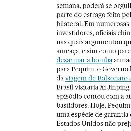
semana, poderá se orgulh
parte do estrago feito pe
bilateral. Em numerosas
investidores, oficiais chi
nas quais argumentou qu
ameaça, e sim como parce
desarmar a bomba
armad
para Pequim, o Governo b
da
viagem de Bolsonaro 
Brasil visitaria Xi Jinpi
episódio contou com a a
bastidores. Hoje, Pequim
uma espécie de garantia 
Estados Unidos não preju