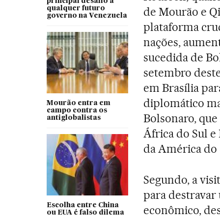
principal desafio a
qualquer futuro
de Mourão e Qi
governo na Venezuela
plataforma cruc
nações, aument
sucedida de Bo
setembro deste 
em Brasília para
diplomático ma
Mourão entra em
campo contra os
Bolsonaro, que
antiglobalistas
África do Sul e
da América do 
Segundo, a vis
para destravar 
Escolha entre China
econômico, desd
ou EUA é falso dilema