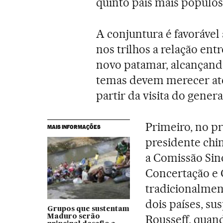
quinto país mais populo
A conjuntura é favorável
nos trilhos a relação ent
novo patamar, alcançando
temas devem merecer ate
partir da visita do genera
Primeiro, no pr
MAIS INFORMAÇÕES
presidente chi
a Comissão Sino
Concertação e
tradicionalmen
dois países, s
Grupos que sustentam
Rousseff, quand
Maduro serão