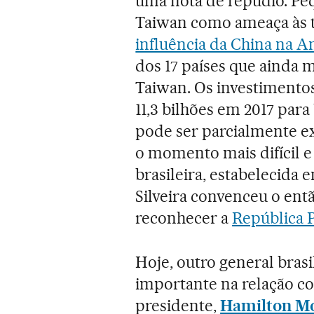
uma nota de repúdio. Peq
Taiwan como ameaça às te
influência da China na A
dos 17 países que ainda
Taiwan. Os investimentos
11,3 bilhões em 2017 para
pode ser parcialmente ex
o momento mais difícil e
brasileira, estabelecida
Silveira convenceu o ent
reconhecer a
República 
Hoje, outro general brasi
importante na relação co
presidente,
Hamilton M