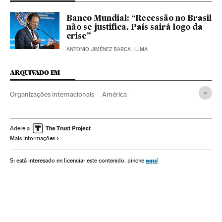
Banco Mundial: “Recessão no Brasil
não se justifica. País sairá logo da
crise”
ANTONIO JIMÉNEZ BARCA
| LIMA
ARQUIVADO EM
Organizações internacionais
América
Relações exteriores
Cúpula Banco Mundial FMI
FMI
Banco Mundial
Países emergentes
PIB
Adere a
Mais informações
Indicadores econômicos
Geopolítica
Endividamento empresarial
Política
Empresas
aquí
Si está interesado en licenciar este contenido, pinche
Economia
Finanças
BRICS