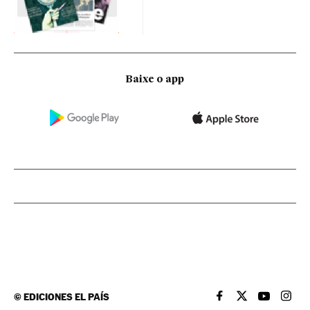
Baixe o app
©
EDICIONES EL PAÍS
EL PAÍS BRASIL EN
EL PAÍS BRASI
EL PAÍS B
EL PA