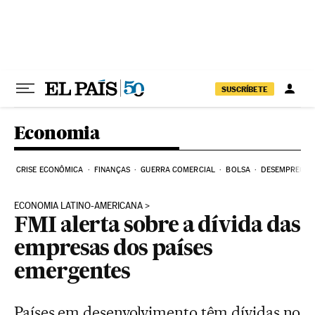
Pular para o conteúdo
SUSCRÍBETE
Economia
CRISE ECONÔMICA
FINANÇAS
GUERRA COMERCIAL
BOLSA
DESEMPREGO
ECONOMIA LATINO-AMERICANA
FMI alerta sobre a dívida das
empresas dos países
emergentes
Países em desenvolvimento têm dívidas no