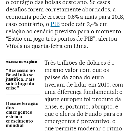
o contágio das bolsas deste ano. Se esses
desafios forem corretamente abordados, a
economia pode crescer 0,6% a mais para 2018;
caso contrário, o
PIB
pode cair 2,4% em
relação ao cenário previsto para o momento.
“Estão em jogo três pontos de PIB”, alertou
Viñals na quarta-feira em Lima.
Três trilhões de dólares é o
MAIS INFORMAÇÕES
mesmo valor com que os
“Recessão no
Brasil não se
países da zona do euro
justifica. País
tiveram de lidar em 2010, com
sairá logo da
crise”
uma diferença fundamental: o
ajuste europeu foi produto da
Desaceleração
crise, e, portanto, abrupto, e
dos
que o alerta do Fundo para os
emergentes
esfria o
emergentes é preventivo, o
crescimento
mundial
que permite moderar o ritmo