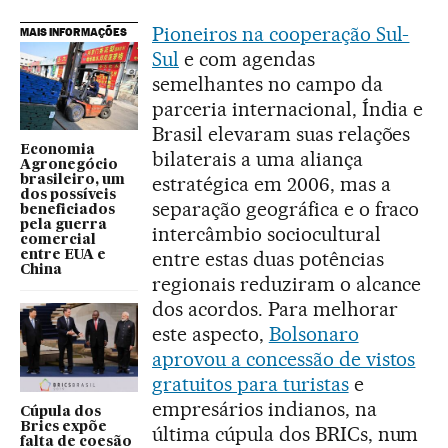
Pioneiros na cooperação Sul-
MAIS INFORMAÇÕES
Sul
e com agendas
semelhantes no campo da
parceria internacional, Índia e
Brasil elevaram suas relações
Economia
bilaterais a uma aliança
Agronegócio
estratégica em 2006, mas a
brasileiro, um
dos possíveis
separação geográfica e o fraco
beneficiados
pela guerra
intercâmbio sociocultural
comercial
entre estas duas potências
entre EUA e
China
regionais reduziram o alcance
dos acordos. Para melhorar
este aspecto,
Bolsonaro
aprovou a concessão de vistos
gratuitos para turistas
e
empresários indianos, na
Cúpula dos
Brics expõe
última cúpula dos BRICs, num
falta de coesão