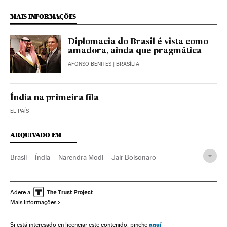
MAIS INFORMAÇÕES
Diplomacia do Brasil é vista como
amadora, ainda que pragmática
AFONSO BENITES
| BRASÍLIA
Índia na primeira fila
EL PAÍS
ARQUIVADO EM
Brasil
Índia
Narendra Modi
Jair Bolsonaro
Diplomacia
Comércio exterior
Tecnologia
BRICS
Extrema direita
Conservadores
Ernesto Araújo
Adere a
Mais informações
aquí
Si está interesado en licenciar este contenido, pinche