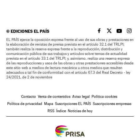
©
EDICIONES EL PAÍS
EL PAÍS BRASIL EN
EL PAÍS BRASI
EL PAÍS B
EL PA
EL PAÍS ejerce la oposición expresa frente al uso de sus obras y prestaciones en
la elaboración de revistas de prensa prevista en el artículo 32.1 del TRLPI;
también realiza la reserva expresa frente a la reproducción, distribución y
comunicación pública de sus trabajos y artículos sobre temas de actualidad
prevista en el artículo 33.1 del TRLPI; y, asimismo, realiza una reserva expresa
de las reproducciones y usos de las obras y otras prestaciones accesibles desde
este sitio web a medios de lectura mecánica u otros medios que resulten
adecuados a tal fin de conformidad con el artículo 67.3 del Real Decreto - ley
24/2021, de 2 de noviembre
Contacto
Venta de contenidos
Aviso legal
Política cookies
Política de privacidad
Mapa
Suscripciones EL PAÍS
Suscripciones empresas
RSS
Índice
Noticias de hoy