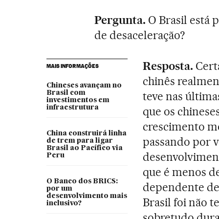
Pergunta.
O Brasil está 
de desaceleração?
Resposta.
Cert
MAIS INFORMAÇÕES
chinês realmen
Chineses avançam no
Brasil com
teve nas última
investimentos em
infraestrutura
que os chinese
crescimento me
China construirá linha
passando por v
de trem para ligar
Brasil ao Pacífico via
desenvolviment
Peru
que é menos d
O Banco dos BRICS:
dependente de 
por um
desenvolvimento mais
Brasil foi não t
inclusivo?
sobretudo dura