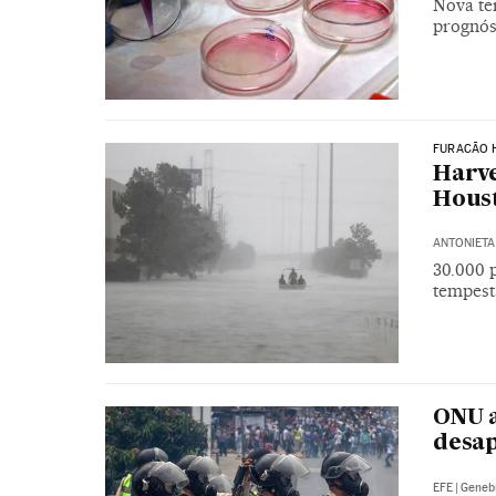
Nova te
prognós
FURACÃO 
Harve
Houst
ANTONIETA
30.000 
tempesta
ONU a
desap
EFE
|
Geneb