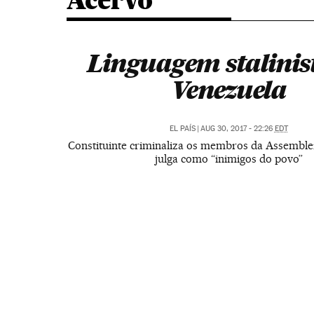
Acervo
Linguagem stalinis
Venezuela
EL PAÍS
|
AUG 30, 2017 - 22:26
EDT
Constituinte criminaliza os membros da Assemblei
julga como “inimigos do povo”