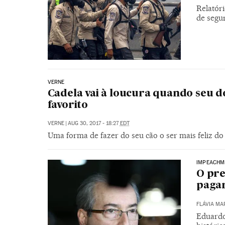
Relatór
de segu
VERNE
Cadela vai à loucura quando seu d
favorito
VERNE
|
AUG 30, 2017 - 18:27
EDT
Uma forma de fazer do seu cão o ser mais feliz d
IMPEACHM
O pre
paga
FLÁVIA MA
Eduardo