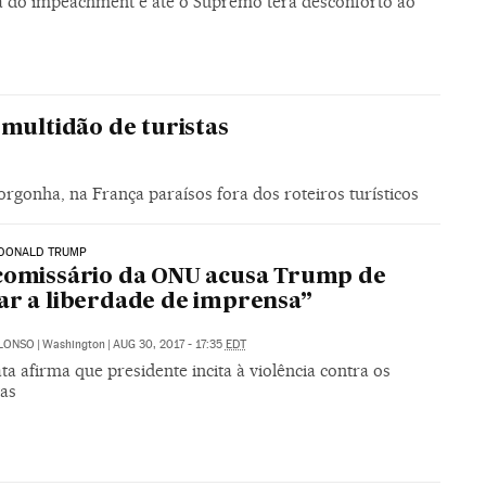
ca do impeachment e até o Supremo terá desconforto ao
 multidão de turistas
rgonha, na França paraísos fora dos roteiros turísticos
DONALD TRUMP
comissário da ONU acusa Trump de
ar a liberdade de imprensa”
ALONSO
|
Washington
|
AUG 30, 2017 - 17:35
EDT
a afirma que presidente incita à violência contra os
tas