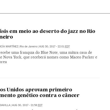
sis em meio ao deserto do jazz no Rio
neiro
CÍA MARTÍNEZ
|
Rio de Janeiro
|
AUG 30, 2017 - 22:01
EDT
recebe uma franquia do Blue Note, uma mítica casa de
e Nova York, que receberá nomes como Maceo Parker e
orea
os Unidos aprovam primeiro
mento genético contra o câncer
DIAVILLA
|
AUG 30, 2017 - 21:58
EDT