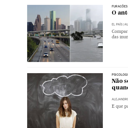
FURACÕES
O ant
EL PAÍS
|
AU
Compara
das inu
PSICOLOG
Não s
quand
ALEJANDR
E que p