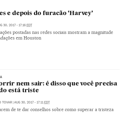
es e depois do furacão ‘Harvey’
G 30, 2017 - 17:16
EDT
ções postadas nas redes sociais mostram a magnitude
ndações em Houston
IA
orrir nem sair: é disso que você precisa
o está triste
O TOVAR
|
AUG 30, 2017 - 17:11
EDT
arem de te dar conselhos sobre como superar a tristeza