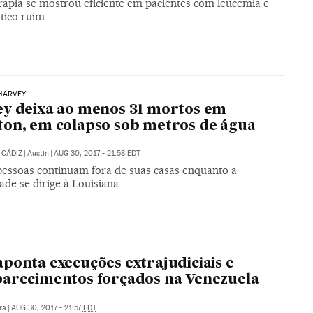
rapia se mostrou eficiente em pacientes com leucemia e
tico ruim
HARVEY
y deixa ao menos 31 mortos em
on, em colapso sob metros de água
 CÁDIZ
|
Austin
|
AUG 30, 2017 - 21:58
EDT
pessoas continuam fora de suas casas enquanto a
de se dirige à Louisiana
ponta execuções extrajudiciais e
arecimentos forçados na Venezuela
ra
|
AUG 30, 2017 - 21:57
EDT