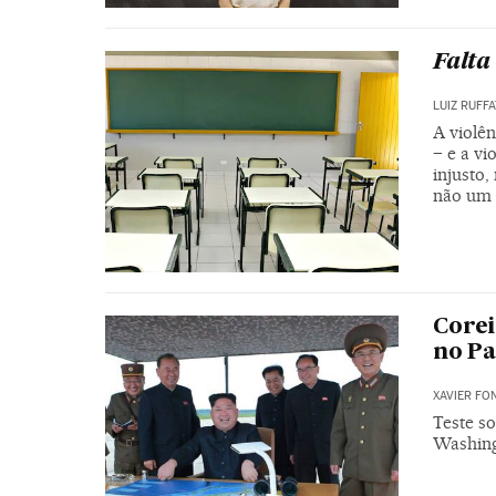
Falta
LUIZ RUFF
A violên
– e a vi
injusto,
não um 
Corei
no Pa
XAVIER FO
Teste so
Washing