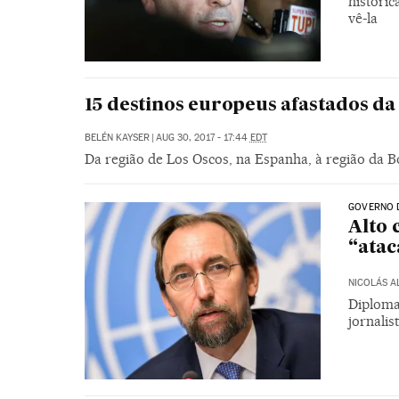
históri
vê-la
15 destinos europeus afastados da
BELÉN KAYSER
|
AUG 30, 2017 - 17:44
EDT
Da região de Los Oscos, na Espanha, à região da Bo
GOVERNO 
Alto 
“atac
NICOLÁS 
Diplomat
jornalis