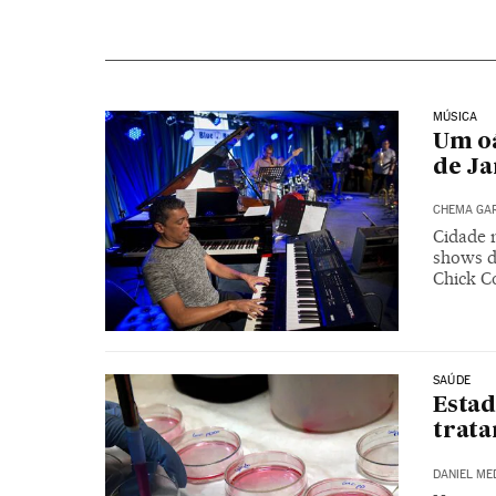
MÚSICA
Um oá
de Ja
CHEMA GAR
Cidade 
shows d
Chick C
SAÚDE
Estad
trata
DANIEL ME