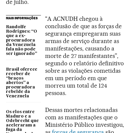
de julho.
"A ACNUDH chegou à
MAIS INFORMAÇÕES
conclusão de que as forças de
Randolfe
Rodrigues: “O
segurança empregaram suas
que a ex-
armas de serviço durante as
procuradora
da Venezuela
manifestações, causando a
fala não pode
ser ignorado”
morte de 27 manifestantes”,
segundo o relatório definitivo
sobre as violações cometidas
Brasil oferece
receber de
em um período em que
“braços
abertos” a
morreu um total de 124
procuradora
pessoas.
rebelde da
Venezuela
Dessas mortes relacionadas
Os elos entre
com as manifestações que o
Maduro e a
Odebrecht que
Ministério Público investigou,
aceleraram a
fuga da
as
forças de segurança
são