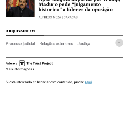
Maduro pede “julgamento
histórico” a líderes da oposição
ALFREDO MEZA
| CARACAS
ARQUIVADO EM
Processo judicial
Relações exteriores
Justiça
Sociedade
Venezuela
Execuções sumárias
Ação militar
Direitos humanos
ONU
América do Sul
Adere a
Mais informações
América Latina
América
Organizações internacionais
aquí
Si está interesado en licenciar este contenido, pinche