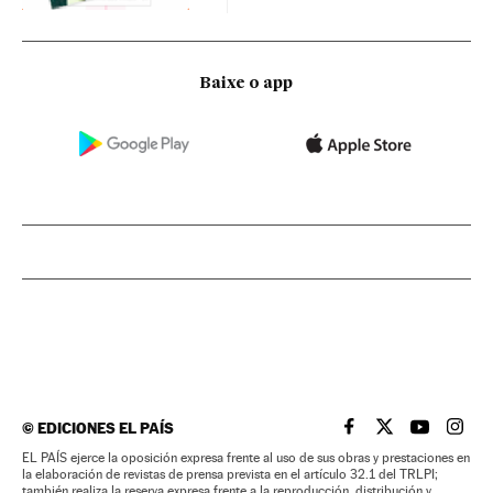
Baixe o app
©
EDICIONES EL PAÍS
EL PAÍS BRASIL EN
EL PAÍS BRASI
EL PAÍS B
EL PA
EL PAÍS ejerce la oposición expresa frente al uso de sus obras y prestaciones en
la elaboración de revistas de prensa prevista en el artículo 32.1 del TRLPI;
también realiza la reserva expresa frente a la reproducción, distribución y