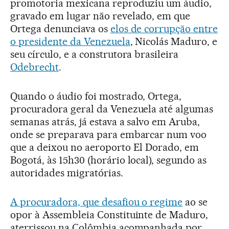
promotoria mexicana reproduziu um áudio,
gravado em lugar não revelado, em que
Ortega denunciava os
elos de corrupção entre
o presidente da Venezuela
, Nicolás Maduro, e
seu círculo, e a construtora brasileira
Odebrecht
.
Quando o áudio foi mostrado, Ortega,
procuradora geral da Venezuela até algumas
semanas atrás, já estava a salvo em Aruba,
onde se preparava para embarcar num voo
que a deixou no aeroporto El Dorado, em
Bogotá, às 15h30 (horário local), segundo as
autoridades migratórias.
A procuradora, que desafiou o regime
ao se
opor à Assembleia Constituinte de Maduro,
aterrissou na Colômbia acompanhada por