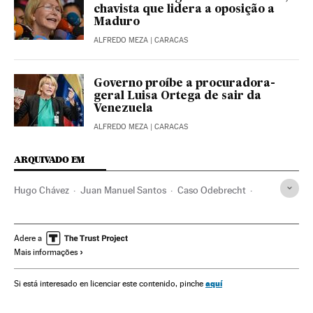
chavista que lidera a oposição a
Maduro
ALFREDO MEZA
| CARACAS
Governo proíbe a procuradora-
geral Luisa Ortega de sair da
Venezuela
ALFREDO MEZA
| CARACAS
ARQUIVADO EM
Hugo Chávez
Juan Manuel Santos
Caso Odebrecht
Venezuela
Odebrecht
Construtoras
Subornos
Colômbia
Corrupção política
Partidos políticos
Adere a
Mais informações
Casos judiciais
Corrupção
América do Sul
América Latina
Construção
América
Empresas
aquí
Si está interesado en licenciar este contenido, pinche
Delitos
Política
Economia
Justiça
Indústria