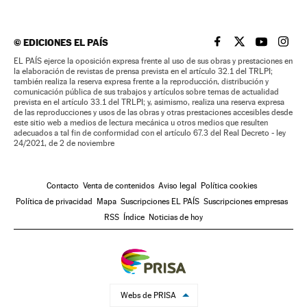
©
EDICIONES EL PAÍS
EL PAÍS BRASIL EN
EL PAÍS BRASI
EL PAÍS B
EL PA
EL PAÍS ejerce la oposición expresa frente al uso de sus obras y prestaciones en
la elaboración de revistas de prensa prevista en el artículo 32.1 del TRLPI;
también realiza la reserva expresa frente a la reproducción, distribución y
comunicación pública de sus trabajos y artículos sobre temas de actualidad
prevista en el artículo 33.1 del TRLPI; y, asimismo, realiza una reserva expresa
de las reproducciones y usos de las obras y otras prestaciones accesibles desde
este sitio web a medios de lectura mecánica u otros medios que resulten
adecuados a tal fin de conformidad con el artículo 67.3 del Real Decreto - ley
24/2021, de 2 de noviembre
Contacto
Venta de contenidos
Aviso legal
Política cookies
Política de privacidad
Mapa
Suscripciones EL PAÍS
Suscripciones empresas
RSS
Índice
Noticias de hoy
Webs de PRISA