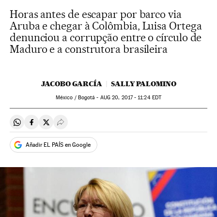
Horas antes de escapar por barco via
Aruba e chegar à Colômbia, Luisa Ortega
denunciou a corrupção entre o círculo de
Maduro e a construtora brasileira
JACOBO GARCÍA
SALLY PALOMINO
México / Bogotá -
AUG
20, 2017 - 11:24
EDT
Compartir en Whatsapp
Compartir en Facebook
Compartir en Twitter
Desplegar Redes Sociales
Añadir EL PAÍS en Google