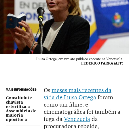
Luisa Ortega, em um ato público recente na Venezuela.
FEDERICO PARRA (AFP)
Os
meses mais recentes da
MAIS INFORMAÇÕES
vida de Luisa Ortega
foram
Constituinte
chavista
como um filme, e
esteriliza a
cinematográfica foi também a
Assembleia de
maioria
fuga da
Venezuela
da
opositora
procuradora rebelde,