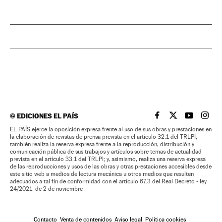
©
EDICIONES EL PAÍS
EL PAÍS BRASIL EN
EL PAÍS BRASI
EL PAÍS B
EL PA
EL PAÍS ejerce la oposición expresa frente al uso de sus obras y prestaciones en
la elaboración de revistas de prensa prevista en el artículo 32.1 del TRLPI;
también realiza la reserva expresa frente a la reproducción, distribución y
comunicación pública de sus trabajos y artículos sobre temas de actualidad
prevista en el artículo 33.1 del TRLPI; y, asimismo, realiza una reserva expresa
de las reproducciones y usos de las obras y otras prestaciones accesibles desde
este sitio web a medios de lectura mecánica u otros medios que resulten
adecuados a tal fin de conformidad con el artículo 67.3 del Real Decreto - ley
24/2021, de 2 de noviembre
Contacto
Venta de contenidos
Aviso legal
Política cookies