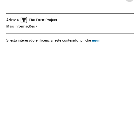
Odebrecht
Subornos
Construtoras
Colômbia
Corrupção política
Partidos políticos
Casos judiciais
Adere a
Mais informações
Corrupção
América do Sul
América Latina
Construção
América
Empresas
Delitos
Política
aquí
Si está interesado en licenciar este contenido, pinche
Economia
Justiça
Indústria