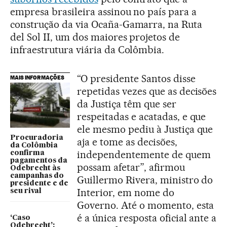
empresa brasileira assinou no país para a
construção da via Ocaña-Gamarra, na Ruta
del Sol II, um dos maiores projetos de
infraestrutura viária da Colômbia.
“O presidente Santos disse
MAIS INFORMAÇÕES
repetidas vezes que as decisões
da Justiça têm que ser
respeitadas e acatadas, e que
ele mesmo pediu à Justiça que
Procuradoria
aja e tome as decisões,
da Colômbia
independentemente de quem
confirma
pagamentos da
possam afetar”, afirmou
Odebrecht às
campanhas do
Guillermo Rivera, ministro do
presidente e de
Interior, em nome do
seu rival
Governo. Até o momento, esta
é a única resposta oficial ante a
‘Caso
Odebrecht’: