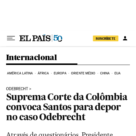
Pular para o conteúdo
SUSCRÍBETE
Internacional
AMÉRICA LATINA
ÁFRICA
EUROPA
ORIENTE MÉDIO
CHINA
EUA
ODEBRECHT
Suprema Corte da Colômbia
convoca Santos para depor
no caso Odebrecht
Através de questionários, Presidente