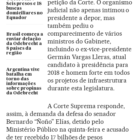
petição da Corte. O organismo
Seis presos e 18
buscas
judicial não apenas intimou o
domiciliares no
presidente a depor, mas
Equador
também pediu o
comparecimento de vários
Brasil começa a
enviar delação
ministros do Gabinete,
da Odebrecht a
incluindo o ex-vice-presidente
8 países da
região
Germán Vargas Lleras, atual
candidato à presidência para
Argentina vive
2018 e homem forte em todos
batalha em
os projetos de infraestrutura
torno das
informações
durante esta legislatura.
sobre propinas
da Odebrecht
A Corte Suprema responde,
assim, à demanda da defesa do senador
Bernardo “Ñoño” Elías, detido pelo
Ministério Público na quinta-feira e acusado
de ter recebido 17 bilhões de pesos