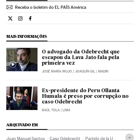
Receba o boletim do EL PAÍS América
Internacional El País Brasil en Twitter
Internacional El País Brasil en Instagram
Internacional El País Brasil en Facebook
MAIS INFORMAÇÕES
O advogado da Odebrecht que
escapou da Lava Jato fala pela
primeira vez
JOSÉ MARÍA IRUJO
/
JOAQUÍN GIL
| MADRI
Ex-presidente do Peru Ollanta
Humala é preso por corrupção no
caso Odebrecht
RAÚL TOLA
| LIMA
ARQUIVADO EM
Juan Manuel Santos
Caso Odebrecht
Partido de la U