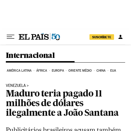
Pular para o conteúdo
SUSCRÍBETE
Internacional
AMÉRICA LATINA
ÁFRICA
EUROPA
ORIENTE MÉDIO
CHINA
EUA
VENEZUELA
Maduro teria pagado 11
milhões de dólares
ilegalmente a João Santana
Publicitários brasileiros acusam também