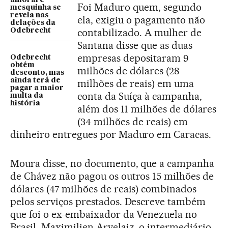
Foi Maduro quem, segundo
mesquinha se
revela nas
ela, exigiu o pagamento não
delações da
contabilizado. A mulher de
Odebrecht
Santana disse que as duas
empresas depositaram 9
Odebrecht
obtém
milhões de dólares (28
desconto, mas
ainda terá de
milhões de reais) em uma
pagar a maior
conta da Suíça à campanha,
multa da
história
além dos 11 milhões de dólares
(34 milhões de reais) em
dinheiro entregues por Maduro em Caracas.
Moura disse, no documento, que a campanha
de Chávez não pagou os outros 15 milhões de
dólares (47 milhões de reais) combinados
pelos serviços prestados. Descreve também
que foi o ex-embaixador da Venezuela no
Brasil, Maximilien Arvelaiz, o intermediário