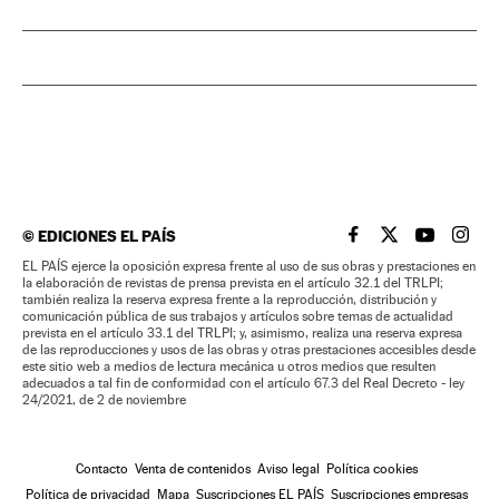
©
EDICIONES EL PAÍS
EL PAÍS BRASIL EN
EL PAÍS BRASI
EL PAÍS B
EL PA
EL PAÍS ejerce la oposición expresa frente al uso de sus obras y prestaciones en
la elaboración de revistas de prensa prevista en el artículo 32.1 del TRLPI;
también realiza la reserva expresa frente a la reproducción, distribución y
comunicación pública de sus trabajos y artículos sobre temas de actualidad
prevista en el artículo 33.1 del TRLPI; y, asimismo, realiza una reserva expresa
de las reproducciones y usos de las obras y otras prestaciones accesibles desde
este sitio web a medios de lectura mecánica u otros medios que resulten
adecuados a tal fin de conformidad con el artículo 67.3 del Real Decreto - ley
24/2021, de 2 de noviembre
Contacto
Venta de contenidos
Aviso legal
Política cookies
Política de privacidad
Mapa
Suscripciones EL PAÍS
Suscripciones empresas