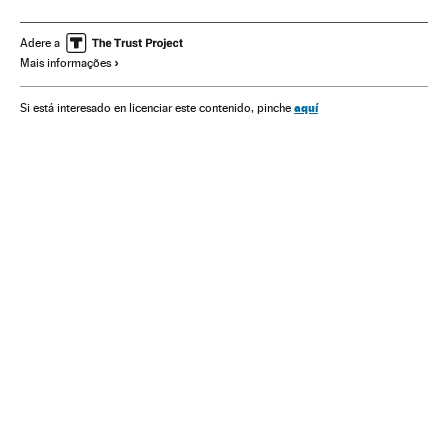
Subornos
Construtoras
Corrupção política
Casos judiciais
Corrupção
América do Sul
Adere a
Mais informações
América Latina
Construção
América
Empresas
Delitos
Economia
Justiça
Política
Indústria
aquí
Si está interesado en licenciar este contenido, pinche
Nicolás Maduro