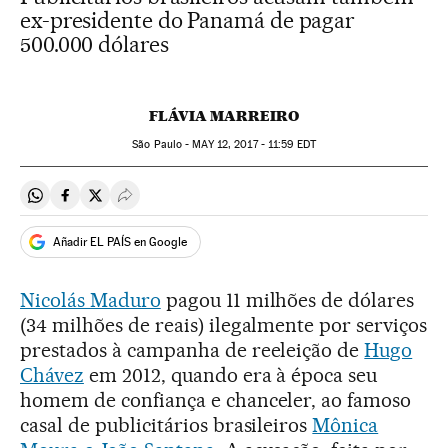
ex-presidente do Panamá de pagar
500.000 dólares
FLÁVIA MARREIRO
São Paulo -
MAY
12, 2017 - 11:59
EDT
Compartir en Whatsapp
Compartir en Facebook
Compartir en Twitter
Desplegar Redes Sociales
Añadir EL PAÍS en Google
Nicolás Maduro
pagou 11 milhões de dólares
(34 milhões de reais) ilegalmente por serviços
prestados à campanha de reeleição de
Hugo
Chávez
em 2012, quando era à época seu
homem de confiança e chanceler, ao famoso
casal de publicitários brasileiros
Mônica