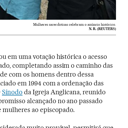
Mulheres sacerdotisas celebram o anúncio histórico.
N. R. (REUTERS)
ou em uma votação histórica o acesso
ado, completando assim o caminho das
ade com os homens dentro dessa
niciado em 1994 com a ordenação das
O
Sínodo
da Igreja Anglicana, reunido
promisso alcançado no ano passado
e mulheres ao episcopado.
siderada muito provável, permitirá que