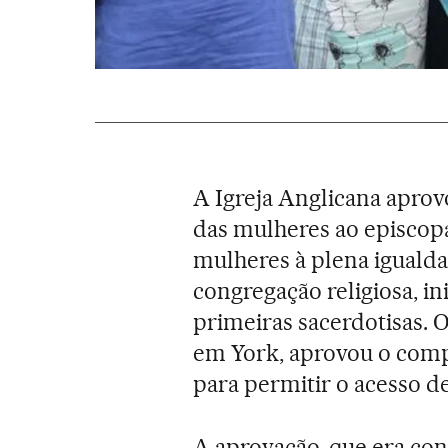
A Igreja Anglicana aprov
das mulheres ao episcop
mulheres à plena iguald
congregação religiosa, i
primeiras sacerdotisas. 
em York, aprovou o com
para permitir o acesso d
A aprovação, que era con