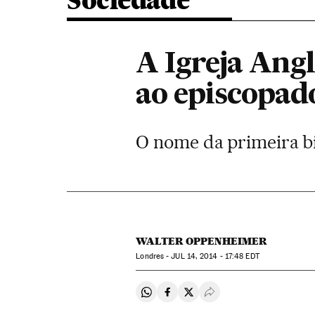
Sociedade
A Igreja Ang
ao episcopad
O nome da primeira bi
WALTER OPPENHEIMER
Londres -
JUL
14, 2014 - 17:48
EDT
Compartir en Whatsapp
Compartir en Facebook
Compartir en Twitter
Desplegar Redes Soci