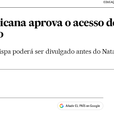
EDUCA
licana aprova o acesso 
o
spa poderá ser divulgado antes do Nat
Añadir EL PAÍS en Google
ales