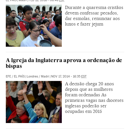
EL PAÍS
|
Madri
|
FEB 12, 2016 - 08:48
EST
Durante a quaresma cristãos
devem confessar pecados,
dar esmolas, renunciar aos
luxos e fazer jejum
A Igreja da Inglaterra aprova a ordenação de
bispas
EFE
/
EL PAÍS
|
Londres / Madri
|
NOV 17, 2014 - 16:35
EST
A decisão chega 20 anos
depois que as mulheres
foram ordenadas As
primeiras vagas nas dioceses
inglesas poderão ser
ocupadas em 2015