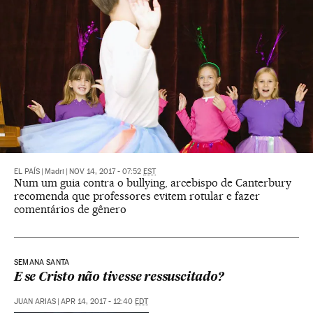
EL PAÍS
|
Madri
|
NOV 14, 2017 - 07:52
EST
Num um guia contra o bullying, arcebispo de Canterbury
recomenda que professores evitem rotular e fazer
comentários de gênero
SEMANA SANTA
E se Cristo não tivesse ressuscitado?
JUAN ARIAS
|
APR 14, 2017 - 12:40
EDT