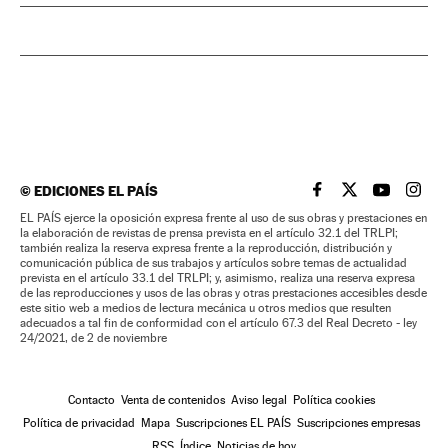
©
EDICIONES EL PAÍS
EL PAÍS BRASIL EN
EL PAÍS BRASI
EL PAÍS B
EL PA
EL PAÍS ejerce la oposición expresa frente al uso de sus obras y prestaciones en
la elaboración de revistas de prensa prevista en el artículo 32.1 del TRLPI;
también realiza la reserva expresa frente a la reproducción, distribución y
comunicación pública de sus trabajos y artículos sobre temas de actualidad
prevista en el artículo 33.1 del TRLPI; y, asimismo, realiza una reserva expresa
de las reproducciones y usos de las obras y otras prestaciones accesibles desde
este sitio web a medios de lectura mecánica u otros medios que resulten
adecuados a tal fin de conformidad con el artículo 67.3 del Real Decreto - ley
24/2021, de 2 de noviembre
Contacto
Venta de contenidos
Aviso legal
Política cookies
Política de privacidad
Mapa
Suscripciones EL PAÍS
Suscripciones empresas
RSS
Índice
Noticias de hoy