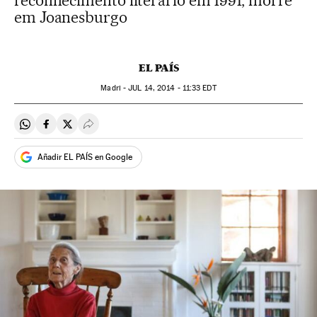
reconhecimento literário em 1991, morre
em Joanesburgo
EL PAÍS
Madri -
JUL
14, 2014 - 11:33
EDT
Compartir en Whatsapp
Compartir en Facebook
Compartir en Twitter
Desplegar Redes Sociales
Añadir EL PAÍS en Google