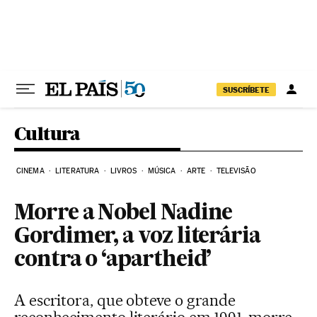
Pular para o conteúdo
SUSCRÍBETE
Cultura
CINEMA
LITERATURA
LIVROS
MÚSICA
ARTE
TELEVISÃO
Morre a Nobel Nadine
Gordimer, a voz literária
contra o ‘apartheid’
A escritora, que obteve o grande