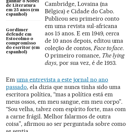
ganhar o Nobel
Cambridge, Lovaina (na
de Literatura
Bélgica) e Cidade do Cabo.
em 25 anos (em
espanhol)
Publicou seu primeiro conto
em uma revista sul-africana
Gordimer
aos 15 anos. E em 1949, cerca
defende em
Estocolmo o
de 10 anos depois, editou uma
compromisso
coleção de contos,
Face to face
.
do escritor (em
espanhol)
O primeiro romance,
The lying
days
, por sua vez, é de 1953.
Em
uma entrevista a este jornal no ano
passado
, ela dizia que nunca tinha sido uma
escritora política, “mas a política está em
meus ossos, em meu sangue, em meu corpo”.
“Sou velha, talvez com espírito forte, mas com
a carne frágil. Melhor falarmos de outra
coisa”, afirmou ao ser perguntada sobre como
se sentia.