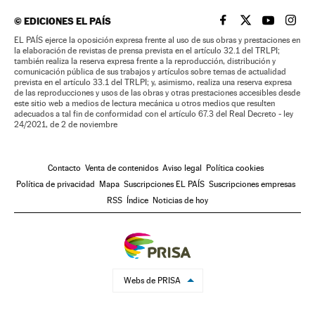
©
EDICIONES EL PAÍS
EL PAÍS BRASIL EN
EL PAÍS BRASI
EL PAÍS B
EL PA
EL PAÍS ejerce la oposición expresa frente al uso de sus obras y prestaciones en
la elaboración de revistas de prensa prevista en el artículo 32.1 del TRLPI;
también realiza la reserva expresa frente a la reproducción, distribución y
comunicación pública de sus trabajos y artículos sobre temas de actualidad
prevista en el artículo 33.1 del TRLPI; y, asimismo, realiza una reserva expresa
de las reproducciones y usos de las obras y otras prestaciones accesibles desde
este sitio web a medios de lectura mecánica u otros medios que resulten
adecuados a tal fin de conformidad con el artículo 67.3 del Real Decreto - ley
24/2021, de 2 de noviembre
Contacto
Venta de contenidos
Aviso legal
Política cookies
Política de privacidad
Mapa
Suscripciones EL PAÍS
Suscripciones empresas
RSS
Índice
Noticias de hoy
Webs de PRISA