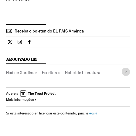
Receba o boletim do EL PAÍS América
Cultura El País Brasil en Twitter
Cultura El País Brasil en Instagram
Cultura El País Brasil en Facebook
ARQUIVADO EM
Nadine Gordimer
Escritores
Nobel de Literatura
Apartheid
Joanesburgo
Obituários
Prêmios Nobel
África do Sul
Conflitos raciais
Racismo
Adere a
Mais informações
Prêmios cultura
Prêmios
Delitos ódio
Discriminação
África subsaariana
África meridional
África
aquí
Si está interesado en licenciar este contenido, pinche
Problemas sociais
Acontecimentos
Sociedade
Prêmios literários
Literatura
Cultura