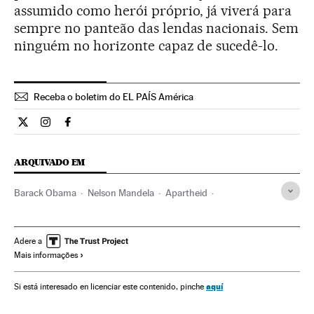
assumido como herói próprio, já viverá para
sempre no panteão das lendas nacionais. Sem
ninguém no horizonte capaz de sucedê-lo.
Receba o boletim do EL PAÍS América
Internacional El País Brasil en Twitter
Internacional El País Brasil en Instagram
Internacional El País Brasil en Facebook
ARQUIVADO EM
Barack Obama
Nelson Mandela
Apartheid
Martin Luther King
África do Sul
Conflitos raciais
África subsaariana
África meridional
Estados Unidos
Adere a
Mais informações
África
América do Norte
Ideologias
Problemas sociais
América
Sociedade
Política
aquí
Si está interesado en licenciar este contenido, pinche