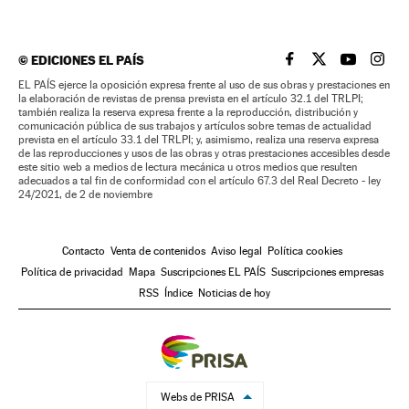
©
EDICIONES EL PAÍS
EL PAÍS BRASIL EN
EL PAÍS BRASI
EL PAÍS B
EL PA
EL PAÍS ejerce la oposición expresa frente al uso de sus obras y prestaciones en
la elaboración de revistas de prensa prevista en el artículo 32.1 del TRLPI;
también realiza la reserva expresa frente a la reproducción, distribución y
comunicación pública de sus trabajos y artículos sobre temas de actualidad
prevista en el artículo 33.1 del TRLPI; y, asimismo, realiza una reserva expresa
de las reproducciones y usos de las obras y otras prestaciones accesibles desde
este sitio web a medios de lectura mecánica u otros medios que resulten
adecuados a tal fin de conformidad con el artículo 67.3 del Real Decreto - ley
24/2021, de 2 de noviembre
Contacto
Venta de contenidos
Aviso legal
Política cookies
Política de privacidad
Mapa
Suscripciones EL PAÍS
Suscripciones empresas
RSS
Índice
Noticias de hoy
Webs de PRISA