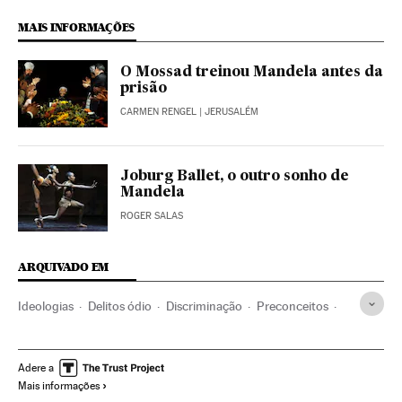
MAIS INFORMAÇÕES
O Mossad treinou Mandela antes da
prisão
CARMEN RENGEL
| JERUSALÉM
Joburg Ballet, o outro sonho de
Mandela
ROGER SALAS
ARQUIVADO EM
Ideologias
Delitos ódio
Discriminação
Preconceitos
Delitos
Política
Problemas sociais
Justiça
Sociedade
Apartheid
Nelson Mandela
Adere a
Mais informações
Ahmed Kathrada
África do Sul
África meridional