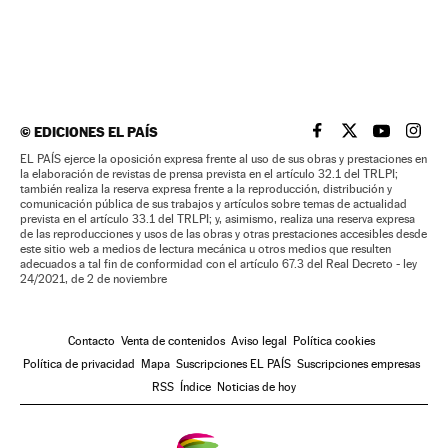
©
EDICIONES EL PAÍS
EL PAÍS BRASIL EN
EL PAÍS BRASI
EL PAÍS B
EL PA
EL PAÍS ejerce la oposición expresa frente al uso de sus obras y prestaciones en
la elaboración de revistas de prensa prevista en el artículo 32.1 del TRLPI;
también realiza la reserva expresa frente a la reproducción, distribución y
comunicación pública de sus trabajos y artículos sobre temas de actualidad
prevista en el artículo 33.1 del TRLPI; y, asimismo, realiza una reserva expresa
de las reproducciones y usos de las obras y otras prestaciones accesibles desde
este sitio web a medios de lectura mecánica u otros medios que resulten
adecuados a tal fin de conformidad con el artículo 67.3 del Real Decreto - ley
24/2021, de 2 de noviembre
Contacto
Venta de contenidos
Aviso legal
Política cookies
Política de privacidad
Mapa
Suscripciones EL PAÍS
Suscripciones empresas
RSS
Índice
Noticias de hoy