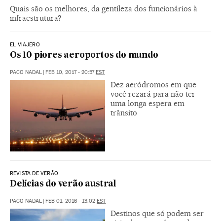
Quais são os melhores, da gentileza dos funcionários à
infraestrutura?
EL VIAJERO
Os 10 piores aeroportos do mundo
PACO NADAL
|
FEB 10, 2017 - 20:57
EST
Dez aeródromos em que
você rezará para não ter
uma longa espera em
trânsito
REVISTA DE VERÃO
Delícias do verão austral
PACO NADAL
|
FEB 01, 2016 - 13:02
EST
Destinos que só podem ser