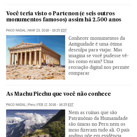
Você teria visto o Partenon (e seis outros
monumentos famosos) assim há 2.500 anos
PACO NADAL
|
MAR 23, 2018 - 19:25
EDT
Conhecer monumentos da
Antiguidade é uma ótima
desculpa para viajar. Mas
imagina se você pudesse vê-
los como eram? Uma
recriação digital nos permite
comparar
As Machu Picchu que você não conhece
PACO NADAL
|
Peru
|
FEB 17, 2018 - 16:25
EST
Nem as ruínas que são
Patrimônio da Humanidade
são únicas no Peru nem os
incas fizeram tudo ali. O país
andino põe em evidência