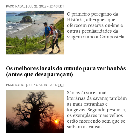
PACO NADAL
|
JUL 21, 2018 - 12:46
EDT
O primeiro peregrino da
História, albergues que
oferecem reserva on-line e
outras peculiaridades da
viagem rumo a Compostela
Os melhores locais do mundo para ver baobás
(antes que desapareçam)
PACO NADAL
|
JUL 14, 2018 - 20:17
EDT
São as árvores mais
literárias da savana; também
as mais estranhas e
longevas. Segundo pesquisa,
os exemplares mais velhos
estão morrendo sem que se
saibam as causas