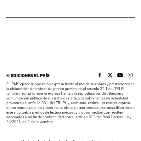
©
EDICIONES EL PAÍS
EL PAÍS BRASIL EN
EL PAÍS BRASI
EL PAÍS B
EL PA
EL PAÍS ejerce la oposición expresa frente al uso de sus obras y prestaciones en
la elaboración de revistas de prensa prevista en el artículo 32.1 del TRLPI;
también realiza la reserva expresa frente a la reproducción, distribución y
comunicación pública de sus trabajos y artículos sobre temas de actualidad
prevista en el artículo 33.1 del TRLPI; y, asimismo, realiza una reserva expresa
de las reproducciones y usos de las obras y otras prestaciones accesibles desde
este sitio web a medios de lectura mecánica u otros medios que resulten
adecuados a tal fin de conformidad con el artículo 67.3 del Real Decreto - ley
24/2021, de 2 de noviembre