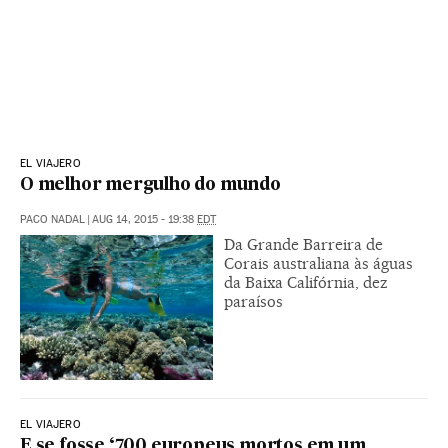
EL VIAJERO
O melhor mergulho do mundo
PACO NADAL
|
AUG 14, 2015 - 19:38
EDT
Da Grande Barreira de
Corais australiana às águas
da Baixa Califórnia, dez
paraísos
EL VIAJERO
E se fosse ‘700 europeus mortos em um