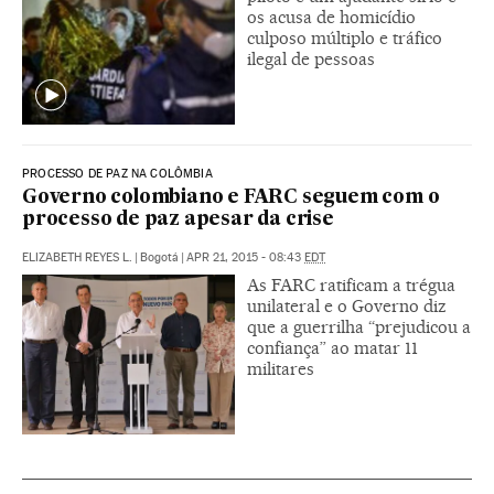
os acusa de homicídio
culposo múltiplo e tráfico
ilegal de pessoas
PROCESSO DE PAZ NA COLÔMBIA
Governo colombiano e FARC seguem com o
processo de paz apesar da crise
ELIZABETH REYES L.
|
Bogotá
|
APR 21, 2015 - 08:43
EDT
As FARC ratificam a trégua
unilateral e o Governo diz
que a guerrilha “prejudicou a
confiança” ao matar 11
militares