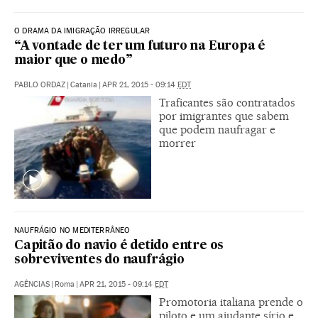
O DRAMA DA IMIGRAÇÃO IRREGULAR
“A vontade de ter um futuro na Europa é
maior que o medo”
PABLO ORDAZ
|
Catania
|
APR 21, 2015 - 09:14
EDT
Traficantes são contratados
por imigrantes que sabem
que podem naufragar e
morrer
NAUFRÁGIO NO MEDITERRÂNEO
Capitão do navio é detido entre os
sobreviventes do naufrágio
AGÊNCIAS
|
Roma
|
APR 21, 2015 - 09:14
EDT
Promotoria italiana prende o
piloto e um ajudante sírio e