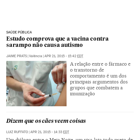
SAÚDE PÚBLICA
Estudo comprova que a vacina contra
sarampo não causa autismo
JAIME PRATS
|
Valência
|
APR 21, 2015 - 15:42
EDT
A relação entre o fármaco e
o transtorno de
comportamento é um dos
principais argumentos dos
grupos que combatem a
imunização
Dizem que os cães veem coisas
LUIZ RUFFATO
|
APR 21, 2015 - 14:33
EDT
Um diálogo entre o Meia Noite, um vira-lata todo preto de