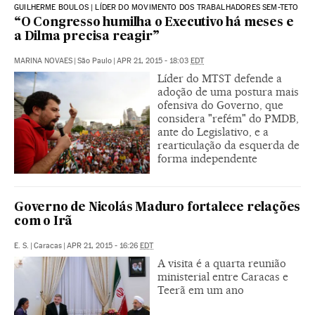
GUILHERME BOULOS | LÍDER DO MOVIMENTO DOS TRABALHADORES SEM-TETO
“O Congresso humilha o Executivo há meses e
a Dilma precisa reagir”
MARINA NOVAES
|
São Paulo
|
APR 21, 2015 - 18:03
EDT
Líder do MTST defende a
adoção de uma postura mais
ofensiva do Governo, que
considera "refém" do PMDB,
ante do Legislativo, e a
rearticulação da esquerda de
forma independente
Governo de Nicolás Maduro fortalece relações
com o Irã
E. S.
|
Caracas
|
APR 21, 2015 - 16:26
EDT
A visita é a quarta reunião
ministerial entre Caracas e
Teerã em um ano