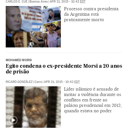
CARLOS E. CUÉ
|
Buenos Aires
|
APR 21, 2015 - 10:42
EDT
Processo contra presidenta
da Argentina está
praticamente morto
MOHAMED MORSI
Egito condena o ex-presidente Morsi a 20 anos
de prisão
RICARD GONZÁLEZ
|
Cairo
|
APR 21, 2015 - 10:42
EDT
Líder islâmico é acusado de
incitar a violência durante os
conflitos em frente ao
palácio presidencial em 2012,
quando estava no poder