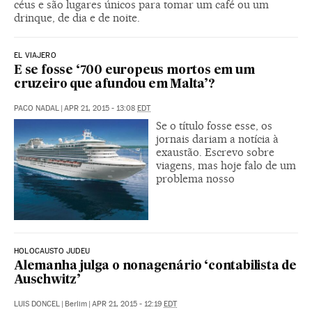
céus e são lugares únicos para tomar um café ou um
drinque, de dia e de noite.
EL VIAJERO
E se fosse ‘700 europeus mortos em um
cruzeiro que afundou em Malta’?
PACO NADAL
|
APR 21, 2015 - 13:08
EDT
Se o título fosse esse, os
jornais dariam a notícia à
exaustão. Escrevo sobre
viagens, mas hoje falo de um
problema nosso
HOLOCAUSTO JUDEU
Alemanha julga o nonagenário ‘contabilista de
Auschwitz’
LUIS DONCEL
|
Berlim
|
APR 21, 2015 - 12:19
EDT