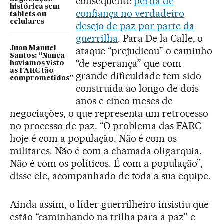
consequente
perda de
histórica sem
confiança no verdadeiro
tablets ou
celulares
desejo de paz por parte da
guerrilha
. Para De la Calle, o
Juan Manuel
ataque “prejudicou” o caminho
Santos: “Nunca
“de esperança” que com
havíamos visto
as FARC tão
grande dificuldade tem sido
comprometidas”
construída ao longo de dois
anos e cinco meses de
negociações, o que representa um retrocesso
no processo de paz. “O problema das FARC
hoje é com a população. Não é com os
militares. Não é com a chamada oligarquia.
Não é com os políticos. É com a população”,
disse ele, acompanhado de toda a sua equipe.
Ainda assim, o líder guerrilheiro insistiu que
estão “caminhando na trilha para a paz” e