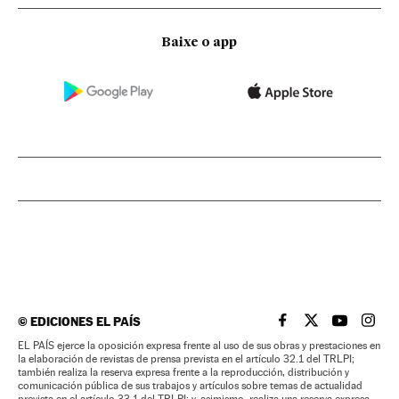
Baixe o app
©
EDICIONES EL PAÍS
EL PAÍS BRASIL EN
EL PAÍS BRASI
EL PAÍS B
EL PA
EL PAÍS ejerce la oposición expresa frente al uso de sus obras y prestaciones en
la elaboración de revistas de prensa prevista en el artículo 32.1 del TRLPI;
también realiza la reserva expresa frente a la reproducción, distribución y
comunicación pública de sus trabajos y artículos sobre temas de actualidad