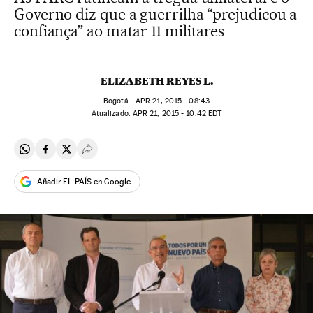
Governo diz que a guerrilha “prejudicou a
confiança” ao matar 11 militares
ELIZABETH REYES L.
Bogotá -
APR
21, 2015 - 08:43
atualizado:
APR
21, 2015 - 10:42
EDT
Compartir en Whatsapp
Compartir en Facebook
Compartir en Twitter
Desplegar Redes Sociales
Añadir EL PAÍS en Google