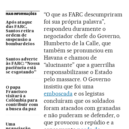
“O que as FARC descumpriram
MAIS INFORMAÇÕES
foi sua própria palavra”,
Após ataque
das FARC,
respondeu duramente o
Santos retira
negociador chefe do Governo,
ordem de
suspensão a
Humberto de la Calle, que
bombardeios
também se pronunciou em
Havana e chamou de
Santos adverte
“alucinante” que a guerrilha
às FARC: “Nossa
paciência está
responsabilizasse o Estado
se esgotando”
pelo massacre. O Governo
insistiu que foi uma
O papa
Francisco
emboscada
e os legistas
visitará a
concluíram que os soldados
Colômbia para
contribuir com
foram atacados com granadas
a busca da paz
e não puderam se defender, o
que provocou o repúdio e a
Uma
negociação