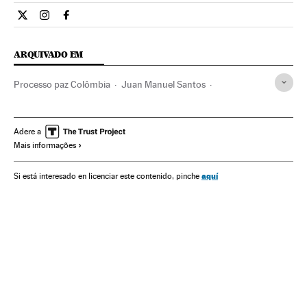
Internacional El País Brasil en Twitter
Internacional El País Brasil en Instagram
Internacional El País Brasil en Facebook
ARQUIVADO EM
Processo paz Colômbia
Juan Manuel Santos
Partido de la U
Conflicto Colombia
FARC
Processo paz
Guerrilhas
Conflictos armados
Adere a
Mais informações
Gobierno Colombia
Partidos políticos
Governo
Grupos terroristas
Guerra
Terrorismo
Conflitos
aquí
Si está interesado en licenciar este contenido, pinche
Administração Estado
Política
Administração pública