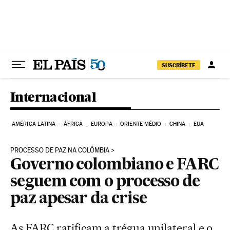
Pular para o conteúdo
SUSCRÍBETE
Internacional
AMÉRICA LATINA
ÁFRICA
EUROPA
ORIENTE MÉDIO
CHINA
EUA
PROCESSO DE PAZ NA COLÔMBIA
Governo colombiano e FARC
seguem com o processo de
paz apesar da crise
As FARC ratificam a trégua unilateral e o