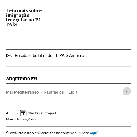
Leia mais sobre
imigração
irregular no EL
PAÍS
Receba o boletim do EL PAÍS América
ARQUIVADO EM
Mar Mediterráneo
Naufrágios
Líbia
Imigração irregular
Oceanos e mares
Acidentes marítimos
Magrebe
Política migração
Adere a
Mais informações
Acidentes
África
Migração
Espaços naturais
Água
Demografia
Europa
Acontecimentos
Sociedade
aquí
Si está interesado en licenciar este contenido, pinche