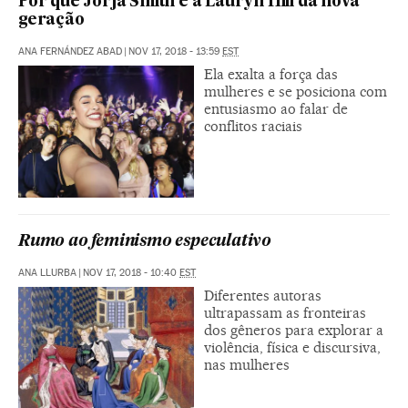
Por que Jorja Smith é a Lauryn Hill da nova
geração
ANA FERNÁNDEZ ABAD
|
NOV 17, 2018 - 13:59
EST
Ela exalta a força das
mulheres e se posiciona com
entusiasmo ao falar de
conflitos raciais
Rumo ao feminismo especulativo
ANA LLURBA
|
NOV 17, 2018 - 10:40
EST
Diferentes autoras
ultrapassam as fronteiras
dos gêneros para explorar a
violência, física e discursiva,
nas mulheres