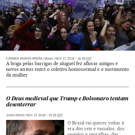
CARMEN MORÁN BREÑA
|
Madri
|
NOV 17, 2018 - 16:38
EST
A briga pelas barrigas de aluguel fez aflorar antigos e
novos atritos entre o coletivo homossexual e o movimento
da mulher
O Deus medieval que Trump e Bolsonaro tentam
desenterrar
JUAN ARIAS
|
NOV 17, 2018 - 15:28
EST
O Brasil vai querer voltar à
era dos reis e vassalos, dos
castelos e muralhas, das