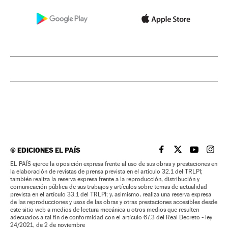
©
EDICIONES EL PAÍS
EL PAÍS BRASIL EN
EL PAÍS BRASI
EL PAÍS B
EL PA
EL PAÍS ejerce la oposición expresa frente al uso de sus obras y prestaciones en
la elaboración de revistas de prensa prevista en el artículo 32.1 del TRLPI;
también realiza la reserva expresa frente a la reproducción, distribución y
comunicación pública de sus trabajos y artículos sobre temas de actualidad
prevista en el artículo 33.1 del TRLPI; y, asimismo, realiza una reserva expresa
de las reproducciones y usos de las obras y otras prestaciones accesibles desde
este sitio web a medios de lectura mecánica u otros medios que resulten
adecuados a tal fin de conformidad con el artículo 67.3 del Real Decreto - ley
24/2021, de 2 de noviembre