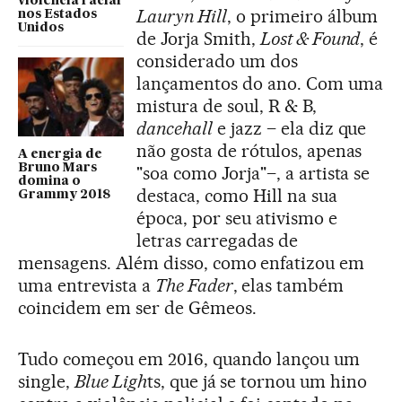
violência racial
Lauryn Hill
, o primeiro álbum
nos Estados
Unidos
de Jorja Smith,
Lost & Found
, é
considerado um dos
lançamentos do ano. Com uma
mistura de soul, R & B,
dancehall
e jazz – ela diz que
não gosta de rótulos, apenas
A energia de
Bruno Mars
"soa como Jorja"–, a artista se
domina o
destaca, como Hill na sua
Grammy 2018
época, por seu ativismo e
letras carregadas de
mensagens. Além disso, como enfatizou em
uma entrevista a
The Fader
, elas também
coincidem em ser de Gêmeos.
Tudo começou em 2016, quando lançou um
single,
Blue Ligh
ts, que já se tornou um hino