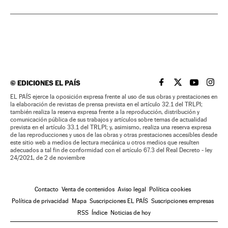
©
EDICIONES EL PAÍS
EL PAÍS BRASIL EN
EL PAÍS BRASI
EL PAÍS B
EL PA
EL PAÍS ejerce la oposición expresa frente al uso de sus obras y prestaciones en
la elaboración de revistas de prensa prevista en el artículo 32.1 del TRLPI;
también realiza la reserva expresa frente a la reproducción, distribución y
comunicación pública de sus trabajos y artículos sobre temas de actualidad
prevista en el artículo 33.1 del TRLPI; y, asimismo, realiza una reserva expresa
de las reproducciones y usos de las obras y otras prestaciones accesibles desde
este sitio web a medios de lectura mecánica u otros medios que resulten
adecuados a tal fin de conformidad con el artículo 67.3 del Real Decreto - ley
24/2021, de 2 de noviembre
Contacto
Venta de contenidos
Aviso legal
Política cookies
Política de privacidad
Mapa
Suscripciones EL PAÍS
Suscripciones empresas
RSS
Índice
Noticias de hoy