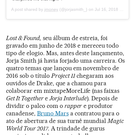
A post shared by
jmoney
(@jorjasmith_) on
Jul 16, 2018 at 2:00pm PDT
Lost & Found,
seu álbum de estreia, foi
gravado em junho de 2018 e mereceu todo
tipo de elogio. Mas, antes deste lançamento,
Jorja Smith já havia forjado uma carreira. Os
quatro temas que lançou em novembro de
2016 sob o título
Project 11
chegaram aos
ouvidos de Drake, que a chamou para
colaborar em mixtapeMoreLife (nas faixas
Get It Together
e
Jorja Interlude
). Depois de
dividir o palco com o
rapper
e produtor
canadense,
Bruno Mars
a contratou para o
ato de abertura de sua turnê mundial
Magic
World Tour 2017
. A trindade de gurus