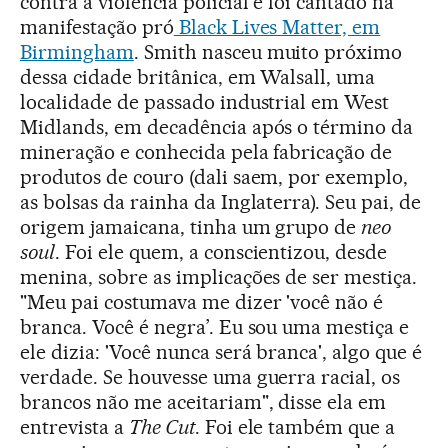
contra a violência policial e foi cantado na
manifestação pró
Black Lives Matter, em
Birmingham
. Smith nasceu muito próximo
dessa cidade britânica, em Walsall, uma
localidade de passado industrial em West
Midlands, em decadência após o término da
mineração e conhecida pela fabricação de
produtos de couro (dali saem, por exemplo,
as bolsas da rainha da Inglaterra). Seu pai, de
origem jamaicana, tinha um grupo de
neo
soul
. Foi ele quem, a conscientizou, desde
menina, sobre as implicações de ser mestiça.
"Meu pai costumava me dizer 'você não é
branca. Você é negra’. Eu sou uma mestiça e
ele dizia: 'Você nunca será branca', algo que é
verdade. Se houvesse uma guerra racial, os
brancos não me aceitariam", disse ela em
entrevista a
The Cut
. Foi ele também que a