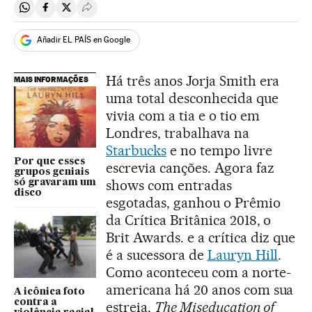
Compartir en Whatsapp
Compartir en Facebook
Compartir en Twitter
Desplegar Redes Sociales
Añadir EL PAÍS en Google
Há três anos Jorja Smith era
MAIS INFORMAÇÕES
uma total desconhecida que
vivia com a tia e o tio em
Londres, trabalhava na
Starbucks
e no tempo livre
Por que esses
escrevia canções. Agora faz
grupos geniais
shows com entradas
só gravaram um
disco
esgotadas, ganhou o Prêmio
da Crítica Britânica 2018, o
Brit Awards. e a crítica diz que
é a sucessora de
Lauryn Hill
.
Como aconteceu com a norte-
americana há 20 anos com sua
A icônica foto
contra a
estreia,
The Miseducation of