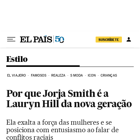
Pular para o conteúdo
SUSCRÍBETE
Estilo
EL VIAJERO
FAMOSOS
REALEZA
S MODA
ICON
CRIANÇAS
Por que Jorja Smith é a
Lauryn Hill da nova geração
Ela exalta a força das mulheres e se
posiciona com entusiasmo ao falar de
conflitos raciais