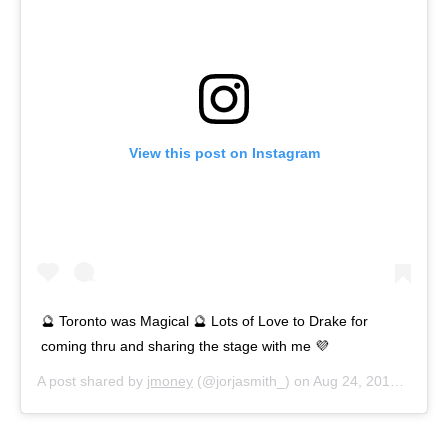
View this post on Instagram
🔮 Toronto was Magical 🔮 Lots of Love to Drake for
coming thru and sharing the stage with me 💜
A post shared by
jmoney
(@jorjasmith_) on
Aug 24, 2017 at 11:13pm PDT