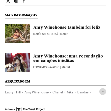
Estilo El País Brasil en Twitter
Estilo El País Brasil en Instagram
Estilo El País Brasil en Facebook
MAIS INFORMAÇÕES
Amy Winehouse também foi feliz
MARÍA SALAS ORAÁ
| MADRI
Amy Winehouse: uma recordação
em canções inéditas
FERNANDO NAVARRO
| MADRI
ARQUIVADO EM
Lauryn Hill
Amy Winehouse
Chanel
Nike
Bandas
Música
Adere a