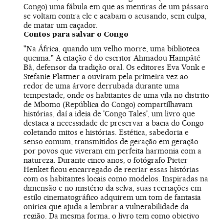
Congo) uma fábula em que as mentiras de um pássaro
se voltam contra ele e acabam o acusando, sem culpa,
de matar um caçador.
Contos para salvar o Congo
"Na África, quando um velho morre, uma biblioteca
queima." A citação é do escritor Ahmadou Hampâté
Bâ, defensor da tradição oral. Os editores Eva Vonk e
Stefanie Plattner a ouviram pela primeira vez ao
redor de uma árvore derrubada durante uma
tempestade, onde os habitantes de uma vila no distrito
de Mbomo (República do Congo) compartilhavam
histórias, daí a ideia de 'Congo Tales', um livro que
destaca a necessidade de preservar a bacia do Congo
coletando mitos e histórias. Estética, sabedoria e
senso comum, transmitidos de geração em geração
por povos que viveram em perfeita harmonia com a
natureza. Durante cinco anos, o fotógrafo Pieter
Henket ficou encarregado de recriar essas histórias
com os habitantes locais como modelos. Inspiradas na
dimensão e no mistério da selva, suas recriações em
estilo cinematográfico adquirem um tom de fantasia
onírica que ajuda a lembrar a vulnerabilidade da
região. Da mesma forma, o livro tem como objetivo