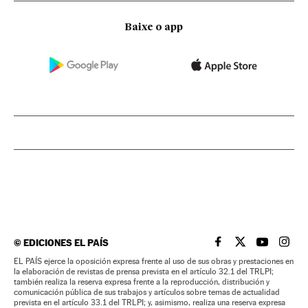
Baixe o app
©
EDICIONES EL PAÍS
EL PAÍS BRASIL EN
EL PAÍS BRASI
EL PAÍS B
EL PA
EL PAÍS ejerce la oposición expresa frente al uso de sus obras y prestaciones en
la elaboración de revistas de prensa prevista en el artículo 32.1 del TRLPI;
también realiza la reserva expresa frente a la reproducción, distribución y
comunicación pública de sus trabajos y artículos sobre temas de actualidad
prevista en el artículo 33.1 del TRLPI; y, asimismo, realiza una reserva expresa