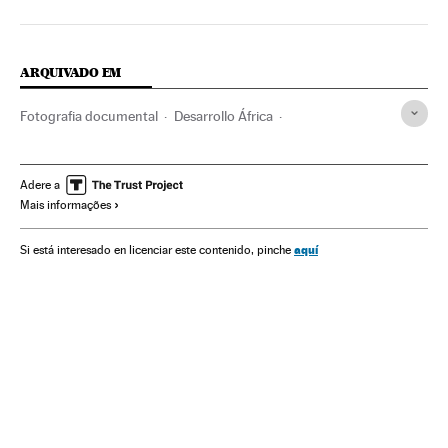
ARQUIVADO EM
Fotografia documental
Desarrollo África
República Democrática do Congo
Fotografia
África central
Artes plásticas
África
Arte
Adere a
Mais informações
aquí
Si está interesado en licenciar este contenido, pinche