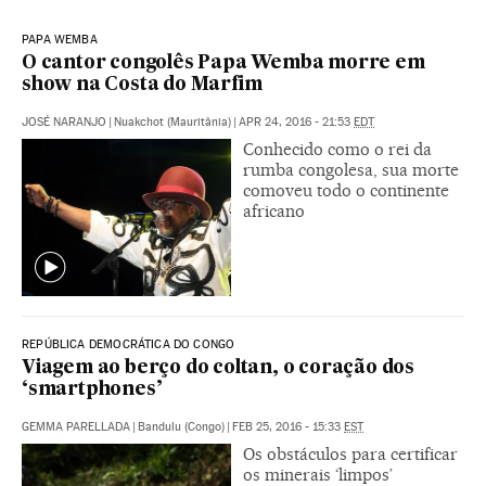
PAPA WEMBA
O cantor congolês Papa Wemba morre em
show na Costa do Marfim
JOSÉ NARANJO
|
Nuakchot (Mauritânia)
|
APR 24, 2016 - 21:53
EDT
Conhecido como o rei da
rumba congolesa, sua morte
comoveu todo o continente
africano
REPÚBLICA DEMOCRÁTICA DO CONGO
Viagem ao berço do coltan, o coração dos
‘smartphones’
GEMMA PARELLADA
|
Bandulu (Congo)
|
FEB 25, 2016 - 15:33
EST
Os obstáculos para certificar
os minerais ‘limpos’