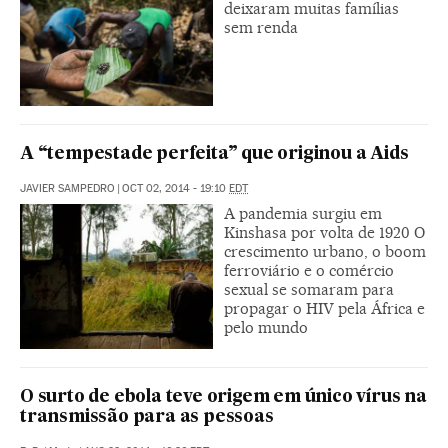
deixaram muitas famílias
sem renda
A “tempestade perfeita” que originou a Aids
JAVIER SAMPEDRO
|
OCT 02, 2014 - 19:10
EDT
A pandemia surgiu em
Kinshasa por volta de 1920 O
crescimento urbano, o boom
ferroviário e o comércio
sexual se somaram para
propagar o HIV pela África e
pelo mundo
O surto de ebola teve origem em único vírus na
transmissão para as pessoas