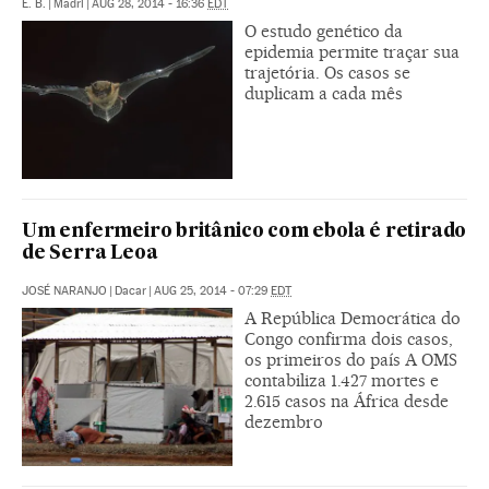
E. B.
|
Madri
|
AUG 28, 2014 - 16:36
EDT
O estudo genético da
epidemia permite traçar sua
trajetória. Os casos se
duplicam a cada mês
Um enfermeiro britânico com ebola é retirado
de Serra Leoa
JOSÉ NARANJO
|
Dacar
|
AUG 25, 2014 - 07:29
EDT
A República Democrática do
Congo confirma dois casos,
os primeiros do país A OMS
contabiliza 1.427 mortes e
2.615 casos na África desde
dezembro