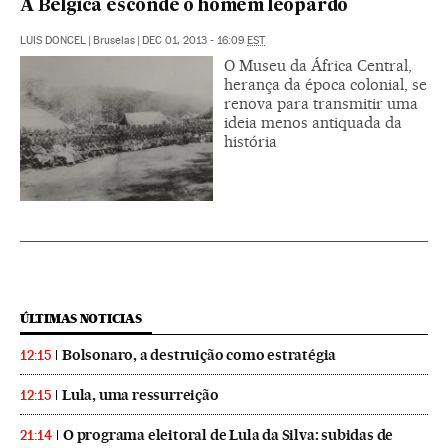
A Bélgica esconde o homem leopardo
LUIS DONCEL
|
Bruselas
|
DEC 01, 2013 - 16:09
EST
O Museu da África Central,
herança da época colonial, se
renova para transmitir uma
ideia menos antiquada da
história
ÚLTIMAS NOTICIAS
Bolsonaro, a destruição como estratégia
12:15
Lula, uma ressurreição
12:15
O programa eleitoral de Lula da Silva: subidas de
21:14