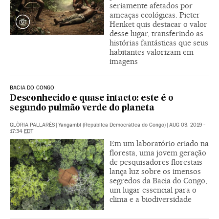
seriamente afetados por
ameaças ecológicas. Pieter
Henket quis destacar o valor
desse lugar, transferindo as
histórias fantásticas que seus
habitantes valorizam em
imagens
BACIA DO CONGO
Desconhecido e quase intacto: este é o
segundo pulmão verde do planeta
GLÒRIA PALLARÈS
|
Yangambi (República Democrática do Congo)
|
AUG 03, 2019 -
17:34
EDT
Em um laboratório criado na
floresta, uma jovem geração
de pesquisadores florestais
lança luz sobre os imensos
segredos da Bacia do Congo,
um lugar essencial para o
clima e a biodiversidade