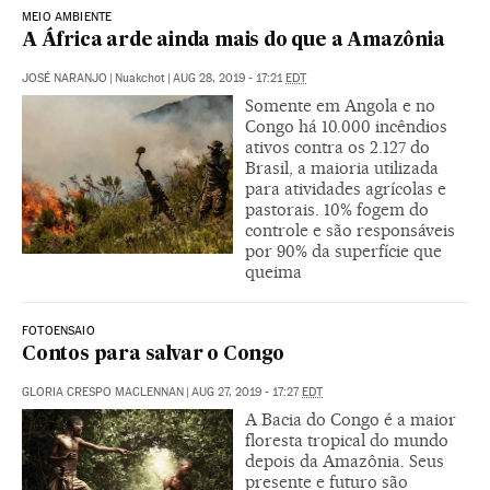
MEIO AMBIENTE
A África arde ainda mais do que a Amazônia
JOSÉ NARANJO
|
Nuakchot
|
AUG 28, 2019 - 17:21
EDT
Somente em Angola e no
Congo há 10.000 incêndios
ativos contra os 2.127 do
Brasil, a maioria utilizada
para atividades agrícolas e
pastorais. 10% fogem do
controle e são responsáveis
por 90% da superfície que
queima
FOTOENSAIO
Contos para salvar o Congo
GLORIA CRESPO MACLENNAN
|
AUG 27, 2019 - 17:27
EDT
A Bacia do Congo é a maior
floresta tropical do mundo
depois da Amazônia. Seus
presente e futuro são