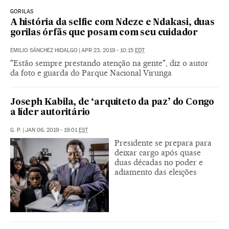
GORILAS
A história da selfie com Ndeze e Ndakasi, duas
gorilas órfãs que posam com seu cuidador
EMILIO SÁNCHEZ HIDALGO
|
APR 23, 2019 - 10:15
EDT
"Estão sempre prestando atenção na gente", diz o autor
da foto e guarda do Parque Nacional Virunga
Joseph Kabila, de ‘arquiteto da paz’ do Congo
a líder autoritário
G. P.
|
JAN 06, 2019 - 19:01
EST
Presidente se prepara para
deixar cargo após quase
duas décadas no poder e
adiamento das eleições