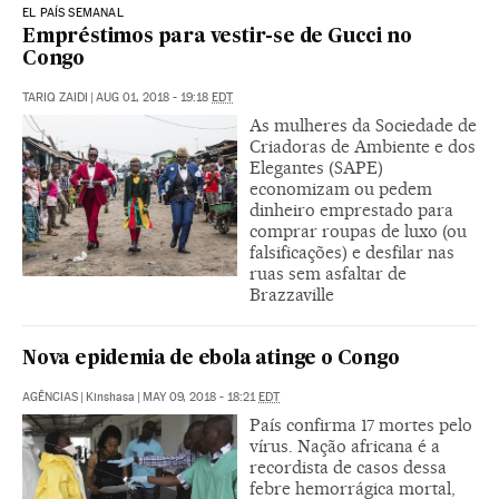
EL PAÍS SEMANAL
Empréstimos para vestir-se de Gucci no
Congo
TARIQ ZAIDI
|
AUG 01, 2018 - 19:18
EDT
As mulheres da Sociedade de
Criadoras de Ambiente e dos
Elegantes (SAPE)
economizam ou pedem
dinheiro emprestado para
comprar roupas de luxo (ou
falsificações) e desfilar nas
ruas sem asfaltar de
Brazzaville
Nova epidemia de ebola atinge o Congo
AGÊNCIAS
|
Kinshasa
|
MAY 09, 2018 - 18:21
EDT
País confirma 17 mortes pelo
vírus. Nação africana é a
recordista de casos dessa
febre hemorrágica mortal,