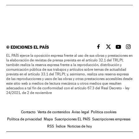
©
EDICIONES EL PAÍS
EL PAÍS BRASIL EN
EL PAÍS BRASI
EL PAÍS B
EL PA
EL PAÍS ejerce la oposición expresa frente al uso de sus obras y prestaciones en
la elaboración de revistas de prensa prevista en el artículo 32.1 del TRLPI;
también realiza la reserva expresa frente a la reproducción, distribución y
comunicación pública de sus trabajos y artículos sobre temas de actualidad
prevista en el artículo 33.1 del TRLPI; y, asimismo, realiza una reserva expresa
de las reproducciones y usos de las obras y otras prestaciones accesibles desde
este sitio web a medios de lectura mecánica u otros medios que resulten
adecuados a tal fin de conformidad con el artículo 67.3 del Real Decreto - ley
24/2021, de 2 de noviembre
Contacto
Venta de contenidos
Aviso legal
Política cookies
Política de privacidad
Mapa
Suscripciones EL PAÍS
Suscripciones empresas
RSS
Índice
Noticias de hoy