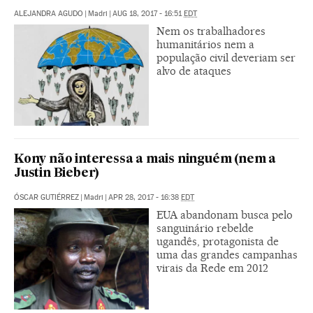
ALEJANDRA AGUDO
|
Madri
|
AUG 18, 2017 - 16:51
EDT
Nem os trabalhadores
humanitários nem a
população civil deveriam ser
alvo de ataques
Kony não interessa a mais ninguém (nem a
Justin Bieber)
ÓSCAR GUTIÉRREZ
|
Madri
|
APR 28, 2017 - 16:38
EDT
EUA abandonam busca pelo
sanguinário rebelde
ugandês, protagonista de
uma das grandes campanhas
virais da Rede em 2012