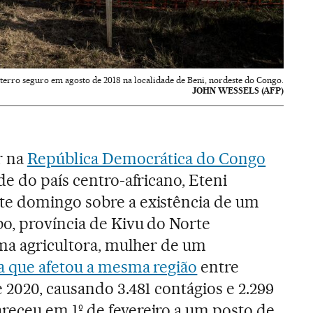
terro seguro em agosto de 2018 na localidade de Beni, nordeste do Congo.
JOHN WESSELS (AFP)
r na
República Democrática do Congo
de do país centro-africano, Eteni
e domingo sobre a existência de um
o, província de Kivu do Norte
uma agricultora, mulher de um
 que afetou a mesma região
entre
 2020, causando 3.481 contágios e 2.299
eceu em 1º de fevereiro a um posto de