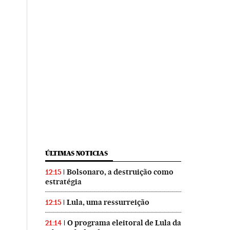
ÚLTIMAS NOTICIAS
Bolsonaro, a destruição como
12:15
estratégia
Lula, uma ressurreição
12:15
O programa eleitoral de Lula da
21:14