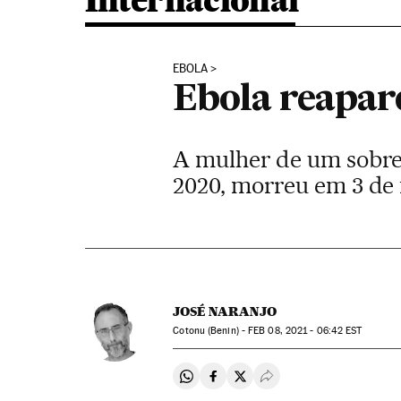
Internacional
EBOLA
Ebola reapar
A mulher de um sobre
2020, morreu em 3 de
JOSÉ NARANJO
Cotonu (Benin) -
FEB
08, 2021 - 06:42
EST
Compartir en Whatsapp
Compartir en Facebook
Compartir en Twitter
Desplegar Redes Soci