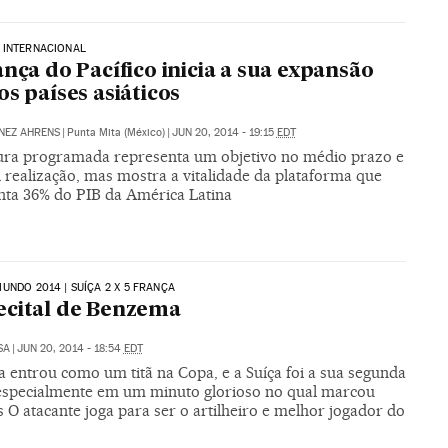
 INTERNACIONAL
ança do Pacífico inicia a sua expansão
os países asiáticos
NEZ AHRENS
|
Punta Mita (México)
|
JUN 20, 2014 - 19:15
EDT
ura programada representa um objetivo no médio prazo e
il realização, mas mostra a vitalidade da plataforma que
nta 36% do PIB da América Latina
UNDO 2014 | SUÍÇA 2 X 5 FRANÇA
cital de Benzema
SA
|
JUN 20, 2014 - 18:54
EDT
 entrou como um titã na Copa, e a Suíça foi a sua segunda
 especialmente em um minuto glorioso no qual marcou
s O atacante joga para ser o artilheiro e melhor jogador do