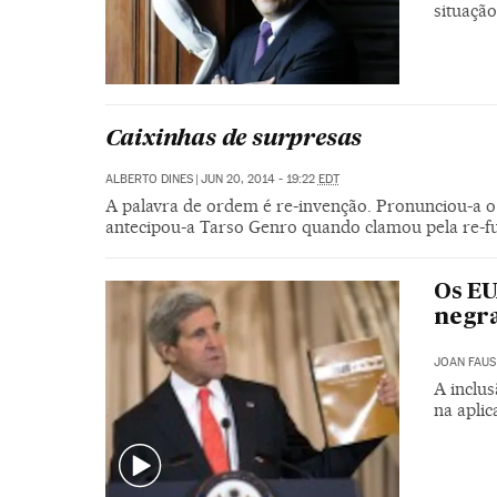
situação
Caixinhas de surpresas
ALBERTO DINES
|
JUN 20, 2014 - 19:22
EDT
A palavra de ordem é re-invenção. Pronunciou-a o g
antecipou-a Tarso Genro quando clamou pela re-
Os EU
negra
JOAN FAUS
A inclus
na apli