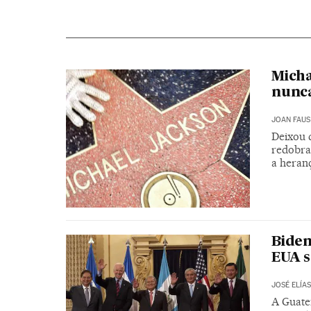
Micha
nunca
JOAN FAUS
Deixou d
redobra
a heranç
Biden
EUA 
JOSÉ ELÍAS
A Guate