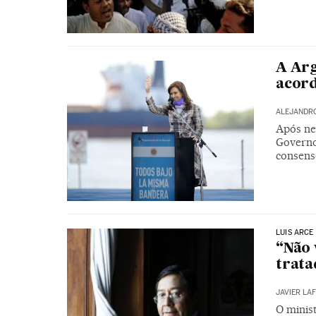
A Arg
acord
ALEJANDR
Após ne
Governo
consens
LUIS ARCE
“Não 
trata
JAVIER LA
O minist