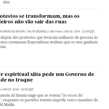
têm
otestos se transformam, mas os
leiros não vão sair das ruas
RCONDES DE MOURA
/
TALITA BEDINELLI
|
São Paulo
|
JUN 20, 2014 - 21:09
EDT
depois dos protestos que levaram milhares de pessoas às
s atos continuam Especialistas avaliam que os atos ganham
rma
er espiritual xiita pede um Governo de
de no Iraque
á
|
JUN 20, 2014 - 21:00
EDT
iatolá Al Sistani exige que se evitem "os erros do
”, enquanto os partidos tentam impedir outro mandato do
Al Maliki