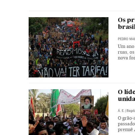
Os pr
brasi
PEDRO MA
Um ano 
ruas, o
nova fo
O líd
unida
Á. E.
|
Bagd
O grão-a
passado
premiê 