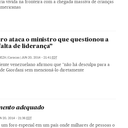
ia vivida na fronteira com a chegada massiva de crianças
americanas
o ataca o ministro que questionou a
falta de liderança”
MEZA
|
Caracas
|
JUN 20, 2014 - 21:41
EDT
dente venezuelano afirmou que “não há desculpa para a
” de Giordani sem mencioná-lo diretamente
mento adequado
N 20, 2014 - 21:36
EDT
m um foro especial em um país onde milhares de pessoas o