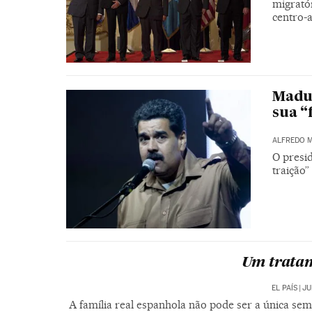
migratór
centro-
Madur
sua “
ALFREDO 
O presi
traição
Um trata
EL PAÍS
|
JU
A família real espanhola não pode ser a única se