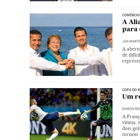
COMÉRCIO
A Ali
para 
JAN MARTÍ
A abert
de difíc
represe
COPA DO M
Um re
RAMON BE
A França
vítima,
dois gol
torneio