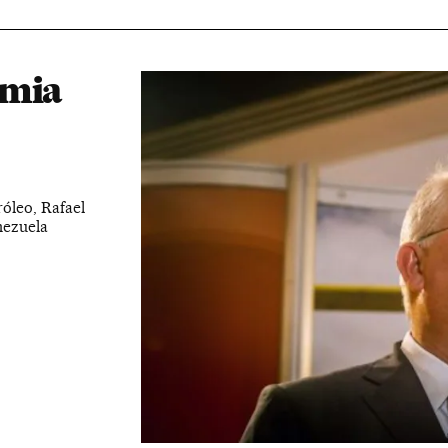
omia
óleo, Rafael
nezuela