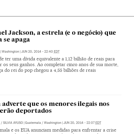
el Jackson, a estrela (e o negócio) que
 se apaga
|
Washington
|
JUN 20, 2014 - 22:40
EDT
e ter uma dívida equivalente a 1,12 bilhão de reais para
r os seus ganhos. Ao completar cinco anos de sua morte,
a do rei do pop chegou a 4,55 bilhões de reais
 adverte que os menores ilegais nos
serão deportados
/
SILVIA AYUSO
|
Guatemala / Washington
|
JUN 20, 2014 - 22:07
EDT
mala e os EUA anunciam medidas para enfrentar a crise