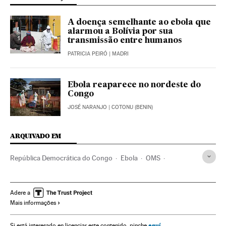
A doença semelhante ao ebola que
alarmou a Bolívia por sua
transmissão entre humanos
PATRICIA PEIRÓ
| MADRI
Ebola reaparece no nordeste do
Congo
JOSÉ NARANJO
| COTONU (BENIN)
ARQUIVADO EM
República Democrática do Congo
Ebola
OMS
Abusos sexuais
ONU
Direitos mulher
África
Machismo
Delitos
Mulheres
Doenças infecciosas
Adere a
Mais informações
Ajuda humanitária
Cooperação e desenvolvimento
EU
aquí
Si está interesado en licenciar este contenido, pinche