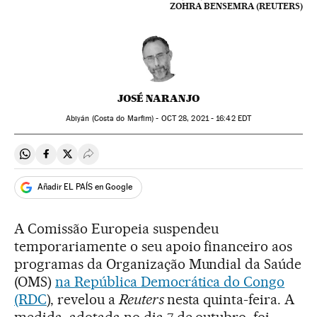
ZOHRA BENSEMRA (REUTERS)
JOSÉ NARANJO
Abiyán (Costa do Marfim) -
OCT
28, 2021 - 16:42
EDT
Compartir en Whatsapp
Compartir en Facebook
Compartir en Twitter
Desplegar Redes Sociales
Añadir EL PAÍS en Google
A Comissão Europeia suspendeu
temporariamente o seu apoio financeiro aos
programas da Organização Mundial da Saúde
(OMS)
na República Democrática do Congo
(RDC
), revelou a
Reuters
nesta quinta-feira. A
medida, adotada no dia 7 de outubro, foi