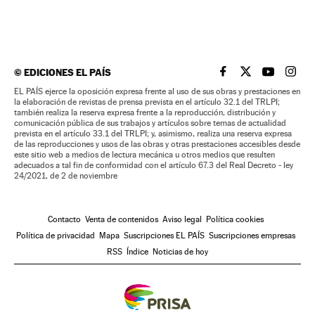
©
EDICIONES EL PAÍS
EL PAÍS BRASIL EN
EL PAÍS BRASI
EL PAÍS B
EL PA
EL PAÍS ejerce la oposición expresa frente al uso de sus obras y prestaciones en
la elaboración de revistas de prensa prevista en el artículo 32.1 del TRLPI;
también realiza la reserva expresa frente a la reproducción, distribución y
comunicación pública de sus trabajos y artículos sobre temas de actualidad
prevista en el artículo 33.1 del TRLPI; y, asimismo, realiza una reserva expresa
de las reproducciones y usos de las obras y otras prestaciones accesibles desde
este sitio web a medios de lectura mecánica u otros medios que resulten
adecuados a tal fin de conformidad con el artículo 67.3 del Real Decreto - ley
24/2021, de 2 de noviembre
Contacto
Venta de contenidos
Aviso legal
Política cookies
Política de privacidad
Mapa
Suscripciones EL PAÍS
Suscripciones empresas
RSS
Índice
Noticias de hoy