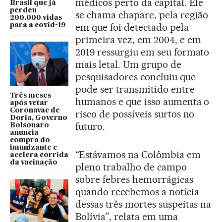
médicos perto da capital. Ele
Brasil que já
perdeu
se chama chapare, pela região
200.000 vidas
em que foi detectado pela
para a covid-19
primeira vez, em 2004, e em
2019 ressurgiu em seu formato
mais letal. Um grupo de
pesquisadores concluiu que
pode ser transmitido entre
Três meses
humanos e que isso aumenta o
após vetar
Coronavac de
risco de possíveis surtos no
Doria, Governo
futuro.
Bolsonaro
anuncia
compra do
imunizante e
“Estávamos na Colômbia em
acelera corrida
da vacinação
pleno trabalho de campo
sobre febres hemorrágicas
quando recebemos a notícia
dessas três mortes suspeitas na
Bolívia”, relata em uma