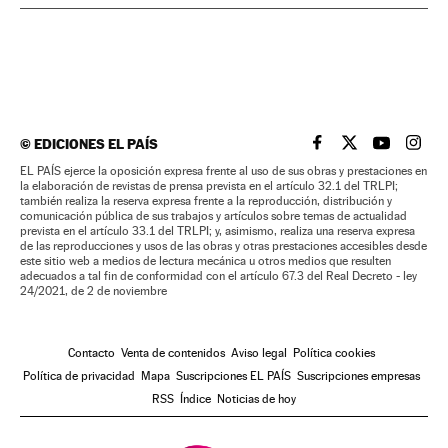
©
EDICIONES EL PAÍS
EL PAÍS BRASIL EN
EL PAÍS BRASI
EL PAÍS B
EL PA
EL PAÍS ejerce la oposición expresa frente al uso de sus obras y prestaciones en
la elaboración de revistas de prensa prevista en el artículo 32.1 del TRLPI;
también realiza la reserva expresa frente a la reproducción, distribución y
comunicación pública de sus trabajos y artículos sobre temas de actualidad
prevista en el artículo 33.1 del TRLPI; y, asimismo, realiza una reserva expresa
de las reproducciones y usos de las obras y otras prestaciones accesibles desde
este sitio web a medios de lectura mecánica u otros medios que resulten
adecuados a tal fin de conformidad con el artículo 67.3 del Real Decreto - ley
24/2021, de 2 de noviembre
Contacto
Venta de contenidos
Aviso legal
Política cookies
Política de privacidad
Mapa
Suscripciones EL PAÍS
Suscripciones empresas
RSS
Índice
Noticias de hoy