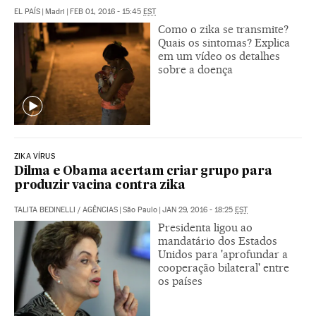
EL PAÍS
|
Madri
|
FEB 01, 2016 - 15:45
EST
Como o zika se transmite?
Quais os sintomas? Explica
em um vídeo os detalhes
sobre a doença
ZIKA VÍRUS
Dilma e Obama acertam criar grupo para
produzir vacina contra zika
TALITA BEDINELLI
/
AGÊNCIAS
|
São Paulo
|
JAN 29, 2016 - 18:25
EST
Presidenta ligou ao
mandatário dos Estados
Unidos para 'aprofundar a
cooperação bilateral' entre
os países