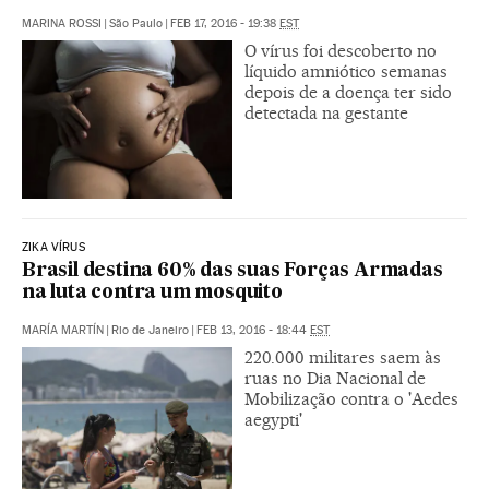
MARINA ROSSI
|
São Paulo
|
FEB 17, 2016 - 19:38
EST
O vírus foi descoberto no
líquido amniótico semanas
depois de a doença ter sido
detectada na gestante
ZIKA VÍRUS
Brasil destina 60% das suas Forças Armadas
na luta contra um mosquito
MARÍA MARTÍN
|
Rio de Janeiro
|
FEB 13, 2016 - 18:44
EST
220.000 militares saem às
ruas no Dia Nacional de
Mobilização contra o 'Aedes
aegypti'