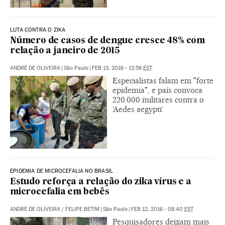
LUTA CONTRA O ZIKA
Número de casos de dengue cresce 48% com
relação a janeiro de 2015
ANDRÉ DE OLIVEIRA
|
São Paulo
|
FEB 13, 2016 - 13:58
EST
Especialistas falam em "forte
epidemia", e país convoca
220.000 militares contra o
‘Aedes aegypti’
EPIDEMIA DE MICROCEFALIA NO BRASIL
Estudo reforça a relação do zika vírus e a
microcefalia em bebês
ANDRÉ DE OLIVEIRA
/
FELIPE BETIM
|
São Paulo
|
FEB 12, 2016 - 08:40
EST
Pesquisadores deixam mais