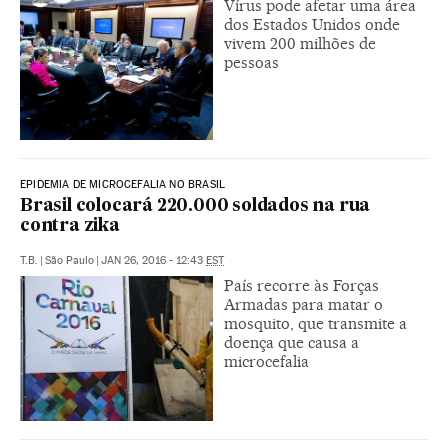
Vírus pode afetar uma área
dos Estados Unidos onde
vivem 200 milhões de
pessoas
EPIDEMIA DE MICROCEFALIA NO BRASIL
Brasil colocará 220.000 soldados na rua
contra zika
T.B.
|
São Paulo
|
JAN 26, 2016 - 12:43
EST
País recorre às Forças
Armadas para matar o
mosquito, que transmite a
doença que causa a
microcefalia