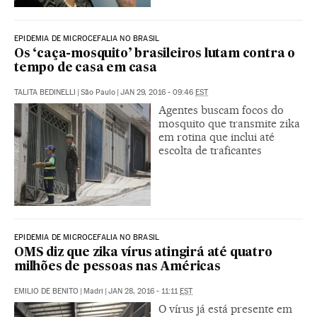
EPIDEMIA DE MICROCEFALIA NO BRASIL
Os ‘caça-mosquito’ brasileiros lutam contra o
tempo de casa em casa
TALITA BEDINELLI
|
São Paulo
|
JAN 29, 2016 - 09:46
EST
Agentes buscam focos do
mosquito que transmite zika
em rotina que inclui até
escolta de traficantes
EPIDEMIA DE MICROCEFALIA NO BRASIL
OMS diz que zika vírus atingirá até quatro
milhões de pessoas nas Américas
EMILIO DE BENITO
|
Madri
|
JAN 28, 2016 - 11:11
EST
O vírus já está presente em