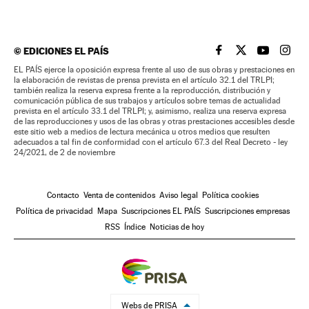
©
EDICIONES EL PAÍS
EL PAÍS BRASIL EN
EL PAÍS BRASI
EL PAÍS B
EL PA
EL PAÍS ejerce la oposición expresa frente al uso de sus obras y prestaciones en
la elaboración de revistas de prensa prevista en el artículo 32.1 del TRLPI;
también realiza la reserva expresa frente a la reproducción, distribución y
comunicación pública de sus trabajos y artículos sobre temas de actualidad
prevista en el artículo 33.1 del TRLPI; y, asimismo, realiza una reserva expresa
de las reproducciones y usos de las obras y otras prestaciones accesibles desde
este sitio web a medios de lectura mecánica u otros medios que resulten
adecuados a tal fin de conformidad con el artículo 67.3 del Real Decreto - ley
24/2021, de 2 de noviembre
Contacto
Venta de contenidos
Aviso legal
Política cookies
Política de privacidad
Mapa
Suscripciones EL PAÍS
Suscripciones empresas
RSS
Índice
Noticias de hoy
Webs de PRISA