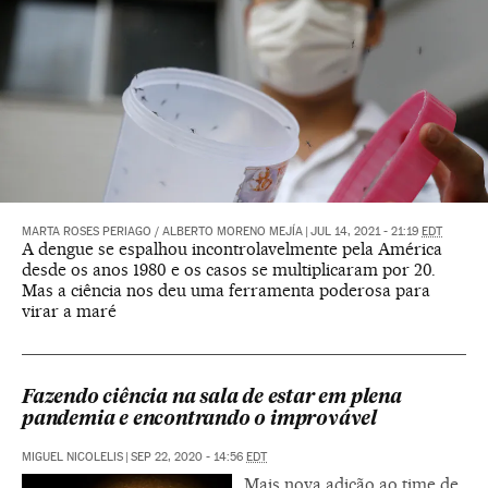
MARTA ROSES PERIAGO
/
ALBERTO MORENO MEJÍA
|
JUL 14, 2021 - 21:19
EDT
A dengue se espalhou incontrolavelmente pela América
desde os anos 1980 e os casos se multiplicaram por 20.
Mas a ciência nos deu uma ferramenta poderosa para
virar a maré
Fazendo ciência na sala de estar em plena
pandemia e encontrando o improvável
MIGUEL NICOLELIS
|
SEP 22, 2020 - 14:56
EDT
Mais nova adição ao time de