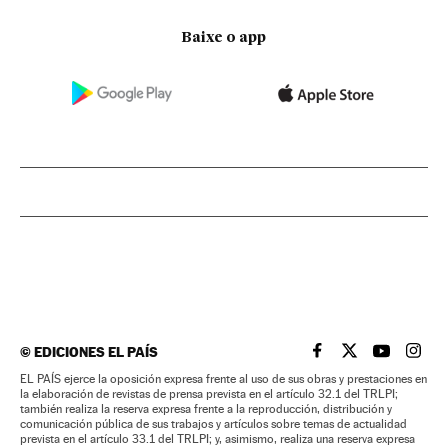
Baixe o app
©
EDICIONES EL PAÍS
EL PAÍS BRASIL EN
EL PAÍS BRASI
EL PAÍS B
EL PA
EL PAÍS ejerce la oposición expresa frente al uso de sus obras y prestaciones en
la elaboración de revistas de prensa prevista en el artículo 32.1 del TRLPI;
también realiza la reserva expresa frente a la reproducción, distribución y
comunicación pública de sus trabajos y artículos sobre temas de actualidad
prevista en el artículo 33.1 del TRLPI; y, asimismo, realiza una reserva expresa