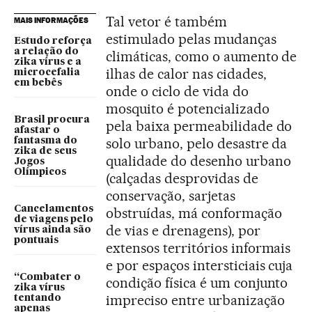
Tal vetor é também
MAIS INFORMAÇÕES
estimulado pelas mudanças
Estudo reforça
a relação do
climáticas, como o aumento de
zika vírus e a
ilhas de calor nas cidades,
microcefalia
em bebês
onde o ciclo de vida do
mosquito é potencializado
Brasil procura
pela baixa permeabilidade do
afastar o
solo urbano, pelo desastre da
fantasma do
zika de seus
qualidade do desenho urbano
Jogos
Olímpicos
(calçadas desprovidas de
conservação, sarjetas
Cancelamentos
obstruídas, má conformação
de viagens pelo
de vias e drenagens), por
vírus ainda são
pontuais
extensos territórios informais
e por espaços intersticiais cuja
“Combater o
condição física é um conjunto
zika vírus
impreciso entre urbanização
tentando
apenas