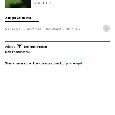
MIKE JEFFRIES
ARQUIVADO EM
Vírus Zika
Síndrome Guillain-Barré
Dengue
Aedes aegypti
Microcefalia
Doenças tropicais
Malformações congênitas
Virologia
Mosquitos
Adere a
Mais informações
Microbiologia
Gravidez
Doenças neurológicas
Doenças genéticas
Insetos
Reprodução
Epidemia
aquí
Si está interesado en licenciar este contenido, pinche
Doenças infecciosas
Brasil
Doenças
Animais
Medicina
América
Genética
Urbanismo
Meio ambiente