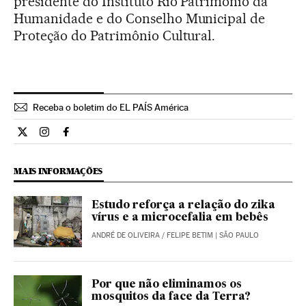
presidente do Instituto Rio Patrimônio da
Humanidade e do Conselho Municipal de
Proteção do Patrimônio Cultural.
Receba o boletim do EL PAÍS América
Opiniao El País Brasil en Twitter
Opiniao El País Brasil en Instagram
Opiniao El País Brasil en Facebook
MAIS INFORMAÇÕES
Estudo reforça a relação do zika
vírus e a microcefalia em bebês
ANDRÉ DE OLIVEIRA
/
FELIPE BETIM
| SÃO PAULO
Por que não eliminamos os
mosquitos da face da Terra?