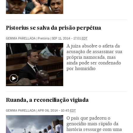
Pistorius se salva da prisão perpétua
GEMMA PARELLADA
|
Pretória
|
SEP 11, 2014 - 17:01
EDT
A juíza absolve o atleta da
acusação de assassinar sua
própria namorada, mas
ainda pode ser condenado
por homicídio
Ruanda, a reconciliação vigiada
GEMMA PARELLADA
|
APR 06, 2014 - 10:45
EDT
O país que padeceu o
genocídio mais rápido da
história ressurge com uma