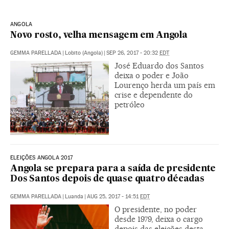
ANGOLA
Novo rosto, velha mensagem em Angola
GEMMA PARELLADA
|
Lobito (Angola)
|
SEP 26, 2017 - 20:32
EDT
José Eduardo dos Santos
deixa o poder e João
Lourenço herda um país em
crise e dependente do
petróleo
ELEIÇÕES ANGOLA 2017
Angola se prepara para a saída de presidente
Dos Santos depois de quase quatro décadas
GEMMA PARELLADA
|
Luanda
|
AUG 25, 2017 - 14:51
EDT
O presidente, no poder
desde 1979, deixa o cargo
depois das eleições desta