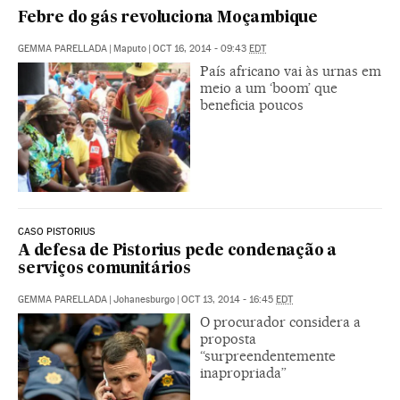
Febre do gás revoluciona Moçambique
GEMMA PARELLADA
|
Maputo
|
OCT 16, 2014 - 09:43
EDT
País africano vai às urnas em
meio a um ‘boom’ que
beneficia poucos
CASO PISTORIUS
A defesa de Pistorius pede condenação a
serviços comunitários
GEMMA PARELLADA
|
Johanesburgo
|
OCT 13, 2014 - 16:45
EDT
O procurador considera a
proposta
“surpreendentemente
inapropriada”