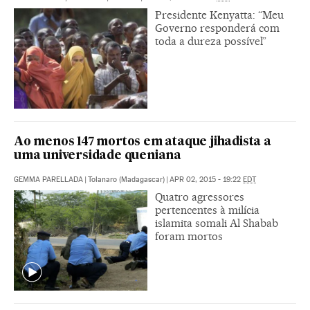
Presidente Kenyatta: “Meu
Governo responderá com
toda a dureza possível”
Ao menos 147 mortos em ataque jihadista a
uma universidade queniana
GEMMA PARELLADA
|
Tolanaro (Madagascar)
|
APR 02, 2015 - 19:22
EDT
Quatro agressores
pertencentes à milícia
islamita somali Al Shabab
foram mortos