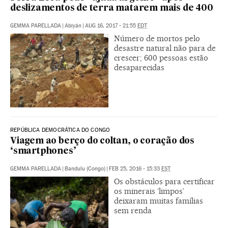
deslizamentos de terra matarem mais de 400
GEMMA PARELLADA
|
Abiyán
|
AUG 16, 2017 - 21:55
EDT
Número de mortos pelo
desastre natural não para de
crescer; 600 pessoas estão
desaparecidas
REPÚBLICA DEMOCRÁTICA DO CONGO
Viagem ao berço do coltan, o coração dos
‘smartphones’
GEMMA PARELLADA
|
Bandulu (Congo)
|
FEB 25, 2016 - 15:33
EST
Os obstáculos para certificar
os minerais ‘limpos’
deixaram muitas famílias
sem renda