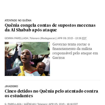
ATENTADO NO QUÊNIA
Quênia congela contas de supostos mecenas
da Al Shabab após ataque
GEMMA PARELLADA
|
Tolanaro (Madagascar)
|
APR 09, 2015 - 13:26
EDT
Governo tenta cortar o
financiamento da milícia
responsável pelo ataque em
Garissa
JIHADISMO
Cinco detidos no Quênia pelo atentado contra
os estudantes
G. PARELLADA
/
AGÊNCIAS
|
Tolanaro
|
APR 05, 2015 - 16:16
EDT