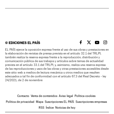
©
EDICIONES EL PAÍS
EL PAÍS BRASIL EN
EL PAÍS BRASI
EL PAÍS B
EL PA
EL PAÍS ejerce la oposición expresa frente al uso de sus obras y prestaciones en
la elaboración de revistas de prensa prevista en el artículo 32.1 del TRLPI;
también realiza la reserva expresa frente a la reproducción, distribución y
comunicación pública de sus trabajos y artículos sobre temas de actualidad
prevista en el artículo 33.1 del TRLPI; y, asimismo, realiza una reserva expresa
de las reproducciones y usos de las obras y otras prestaciones accesibles desde
este sitio web a medios de lectura mecánica u otros medios que resulten
adecuados a tal fin de conformidad con el artículo 67.3 del Real Decreto - ley
24/2021, de 2 de noviembre
Contacto
Venta de contenidos
Aviso legal
Política cookies
Política de privacidad
Mapa
Suscripciones EL PAÍS
Suscripciones empresas
RSS
Índice
Noticias de hoy