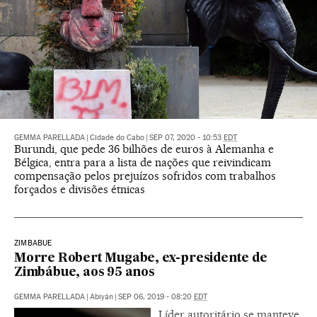
GEMMA PARELLADA
|
Cidade do Cabo
|
SEP 07, 2020 - 10:53
EDT
Burundi, que pede 36 bilhões de euros à Alemanha e
Bélgica, entra para a lista de nações que reivindicam
compensação pelos prejuízos sofridos com trabalhos
forçados e divisões étnicas
ZIMBABUE
Morre Robert Mugabe, ex-presidente de
Zimbábue, aos 95 anos
GEMMA PARELLADA
|
Abiyán
|
SEP 06, 2019 - 08:20
EDT
Líder autoritário se manteve