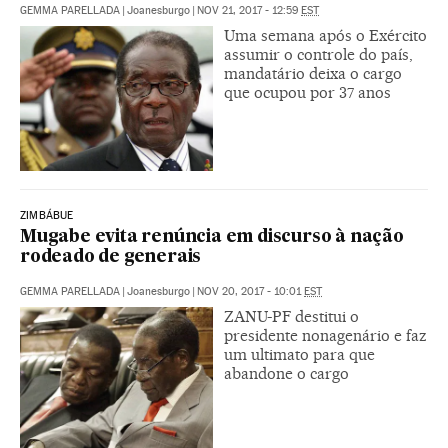
GEMMA PARELLADA
|
Joanesburgo
|
NOV 21, 2017 - 12:59
EST
Uma semana após o Exército
assumir o controle do país,
mandatário deixa o cargo
que ocupou por 37 anos
ZIMBÁBUE
Mugabe evita renúncia em discurso à nação
rodeado de generais
GEMMA PARELLADA
|
Joanesburgo
|
NOV 20, 2017 - 10:01
EST
ZANU-PF destitui o
presidente nonagenário e faz
um ultimato para que
abandone o cargo