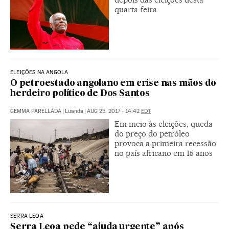
quarta-feira
ELEIÇÕES NA ANGOLA
O petroestado angolano em crise nas mãos do
herdeiro político de Dos Santos
GEMMA PARELLADA
|
Luanda
|
AUG 25, 2017 - 14:42
EDT
Em meio às eleições, queda
do preço do petróleo
provoca a primeira recessão
no país africano em 15 anos
SERRA LEOA
Serra Leoa pede “ajuda urgente” após