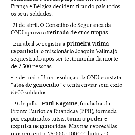
França e Bélgica decidem tirar do país todos
os seus soldados.
-21 de abril. O Conselho de Segurança da
ONU aprova a
retirada de suas tropas
.
-Em abril se registra a
primeira vítima
espanhola
, o missionário Joaquín Vallmajó,
sequestrado após ser testemunha da morte
de 2.500 pessoas.
-17 de maio. Uma resolução da ONU constata
"atos de genocídio"
e tenta enviar sem êxito
5.500 soldados.
-19 de julho.
Paul Kagame
, fundador da
Frente Patriótica Ruandesa (FPR), formada
por expatriados tutsis
, toma o poder e
expulsa os genocidas
. Mas nas represálias
morrem entre 25.000 e 100.000 hutus. O