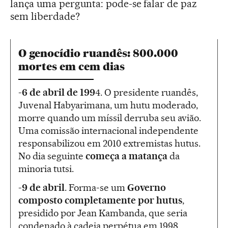
lança uma pergunta: pode-se falar de paz
sem liberdade?
O genocídio ruandês: 800.000
mortes em cem dias
-
6 de abril de 199
4. O presidente ruandês,
Juvenal Habyarimana, um hutu moderado,
morre quando um míssil derruba seu avião.
Uma comissão internacional independente
responsabilizou em 2010 extremistas hutus.
No dia seguinte
começa a matança
da
minoria tutsi.
-
9 de abril
. Forma-se um
Governo
composto completamente por
hutus
,
presidido por Jean Kambanda, que seria
condenado à cadeia perpétua em 1998.