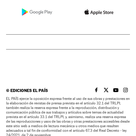
©
EDICIONES EL PAÍS
EL PAÍS BRASIL EN
EL PAÍS BRASI
EL PAÍS B
EL PA
EL PAÍS ejerce la oposición expresa frente al uso de sus obras y prestaciones en
la elaboración de revistas de prensa prevista en el artículo 32.1 del TRLPI;
también realiza la reserva expresa frente a la reproducción, distribución y
comunicación pública de sus trabajos y artículos sobre temas de actualidad
prevista en el artículo 33.1 del TRLPI; y, asimismo, realiza una reserva expresa
de las reproducciones y usos de las obras y otras prestaciones accesibles desde
este sitio web a medios de lectura mecánica u otros medios que resulten
adecuados a tal fin de conformidad con el artículo 67.3 del Real Decreto - ley
24/2021, de 2 de noviembre