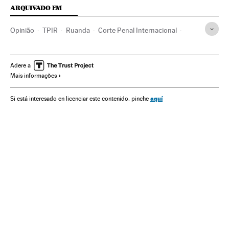
ARQUIVADO EM
Opinião
TPIR
Ruanda
Corte Penal Internacional
Genocídio
África subsaariana
Delitos contra a Humanidade
África
Tribunais
Adere a
Mais informações
Direitos humanos
Conflitos
Poder judicial
Delitos
Sociedade
Justiça
aquí
Si está interesado en licenciar este contenido, pinche