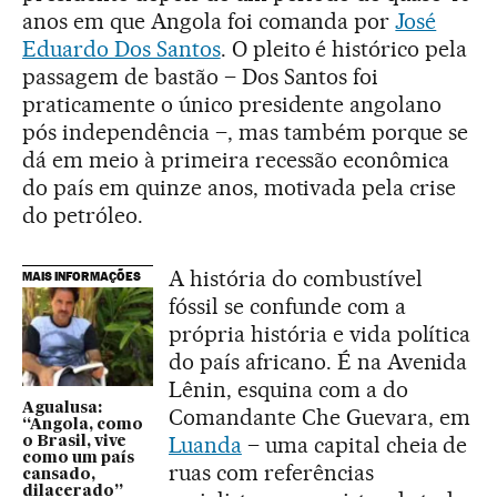
anos em que Angola foi comanda por
José
Eduardo Dos Santos
. O pleito é histórico pela
passagem de bastão – Dos Santos foi
praticamente o único presidente angolano
pós independência –, mas também porque se
dá em meio à primeira recessão econômica
do país em quinze anos, motivada pela crise
do petróleo.
A história do combustível
MAIS INFORMAÇÕES
fóssil se confunde com a
própria história e vida política
do país africano. É na Avenida
Lênin, esquina com a do
Agualusa:
Comandante Che Guevara, em
“Angola, como
Luanda
– uma capital cheia de
o Brasil, vive
como um país
ruas com referências
cansado,
dilacerado”