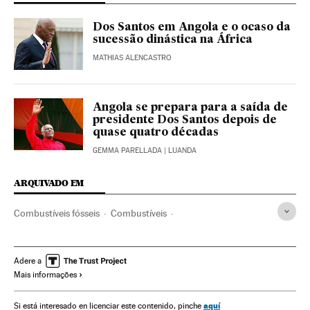
Dos Santos em Angola e o ocaso da
sucessão dinástica na África
MATHIAS ALENCASTRO
Angola se prepara para a saída de
presidente Dos Santos depois de
quase quatro décadas
GEMMA PARELLADA
| LUANDA
ARQUIVADO EM
Combustíveis fósseis
Combustíveis
Organizações internacionais
Energia não renovável
Economia
Relações exteriores
Fontes energia
OPEP
Adere a
Mais informações
José Eduardo Dos Santos
Angola
África meridional
Recessão econômica
África subsaariana
aquí
Si está interesado en licenciar este contenido, pinche