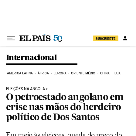
Pular para o conteúdo
SUSCRÍBETE
Internacional
AMÉRICA LATINA
ÁFRICA
EUROPA
ORIENTE MÉDIO
CHINA
EUA
ELEIÇÕES NA ANGOLA
O petroestado angolano em
crise nas mãos do herdeiro
político de Dos Santos
Em meio às eleições, queda do preço do