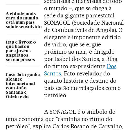
socialistas e marxistas de todo
o mundo –, que se chega à
A cidade mais
sede da gigante paraestatal
cara do mundo
SONAGOL (Sociedade Nacional
está num país
subdesenvolvido
de Combustíveis de Angola). O
elegante e imponente edifício
Rap e livros: o
de vidro, que se ergue
que bastou
próximo ao mar, é dirigido
para jovens
angolanos
por Isabel dos Santos, a filha
serem presos
do futuro ex-presidente
Dos
Santos
. Fato revelador do
Lava Jato ganha
quanto história e destino do
alcance
internacional
país estão entrelaçados com o
com João
Santana e
petróleo.
Odebrecht
A SONAGOL é o símbolo de
uma economia que “caminha no ritmo do
petróleo”, explica Carlos Rosado de Carvalho,