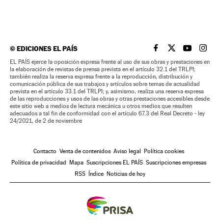
©
EDICIONES EL PAÍS
EL PAÍS BRASIL EN
EL PAÍS BRASI
EL PAÍS B
EL PA
EL PAÍS ejerce la oposición expresa frente al uso de sus obras y prestaciones en
la elaboración de revistas de prensa prevista en el artículo 32.1 del TRLPI;
también realiza la reserva expresa frente a la reproducción, distribución y
comunicación pública de sus trabajos y artículos sobre temas de actualidad
prevista en el artículo 33.1 del TRLPI; y, asimismo, realiza una reserva expresa
de las reproducciones y usos de las obras y otras prestaciones accesibles desde
este sitio web a medios de lectura mecánica u otros medios que resulten
adecuados a tal fin de conformidad con el artículo 67.3 del Real Decreto - ley
24/2021, de 2 de noviembre
Contacto
Venta de contenidos
Aviso legal
Política cookies
Política de privacidad
Mapa
Suscripciones EL PAÍS
Suscripciones empresas
RSS
Índice
Noticias de hoy