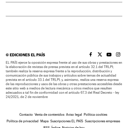
©
EDICIONES EL PAÍS
EL PAÍS BRASIL EN
EL PAÍS BRASI
EL PAÍS B
EL PA
EL PAÍS ejerce la oposición expresa frente al uso de sus obras y prestaciones en
la elaboración de revistas de prensa prevista en el artículo 32.1 del TRLPI;
también realiza la reserva expresa frente a la reproducción, distribución y
comunicación pública de sus trabajos y artículos sobre temas de actualidad
prevista en el artículo 33.1 del TRLPI; y, asimismo, realiza una reserva expresa
de las reproducciones y usos de las obras y otras prestaciones accesibles desde
este sitio web a medios de lectura mecánica u otros medios que resulten
adecuados a tal fin de conformidad con el artículo 67.3 del Real Decreto - ley
24/2021, de 2 de noviembre
Contacto
Venta de contenidos
Aviso legal
Política cookies
Política de privacidad
Mapa
Suscripciones EL PAÍS
Suscripciones empresas
RSS
Índice
Noticias de hoy