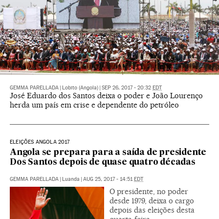
GEMMA PARELLADA
|
Lobito (Angola)
|
SEP 26, 2017 - 20:32
EDT
José Eduardo dos Santos deixa o poder e João Lourenço
herda um país em crise e dependente do petróleo
ELEIÇÕES ANGOLA 2017
Angola se prepara para a saída de presidente
Dos Santos depois de quase quatro décadas
GEMMA PARELLADA
|
Luanda
|
AUG 25, 2017 - 14:51
EDT
O presidente, no poder
desde 1979, deixa o cargo
depois das eleições desta