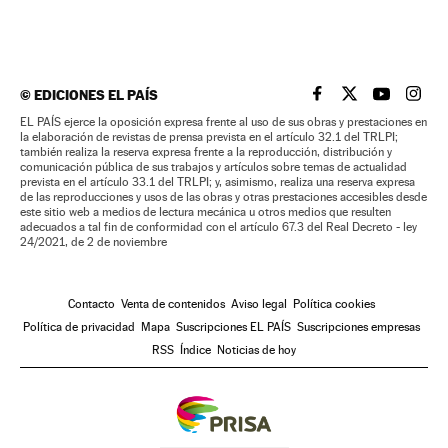
©
EDICIONES EL PAÍS
EL PAÍS BRASIL EN
EL PAÍS BRASI
EL PAÍS B
EL PA
EL PAÍS ejerce la oposición expresa frente al uso de sus obras y prestaciones en
la elaboración de revistas de prensa prevista en el artículo 32.1 del TRLPI;
también realiza la reserva expresa frente a la reproducción, distribución y
comunicación pública de sus trabajos y artículos sobre temas de actualidad
prevista en el artículo 33.1 del TRLPI; y, asimismo, realiza una reserva expresa
de las reproducciones y usos de las obras y otras prestaciones accesibles desde
este sitio web a medios de lectura mecánica u otros medios que resulten
adecuados a tal fin de conformidad con el artículo 67.3 del Real Decreto - ley
24/2021, de 2 de noviembre
Contacto
Venta de contenidos
Aviso legal
Política cookies
Política de privacidad
Mapa
Suscripciones EL PAÍS
Suscripciones empresas
RSS
Índice
Noticias de hoy