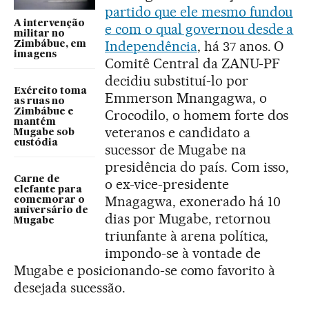
partido que ele mesmo fundou
A intervenção
e com o qual governou desde a
militar no
Independência
, há 37 anos. O
Zimbábue, em
imagens
Comitê Central da ZANU-PF
decidiu substituí-lo por
Exército toma
Emmerson Mnangagwa, o
as ruas no
Zimbábue e
Crocodilo, o homem forte dos
mantém
veteranos e candidato a
Mugabe sob
custódia
sucessor de Mugabe na
presidência do país. Com isso,
Carne de
o ex-vice-presidente
elefante para
Mnagagwa, exonerado há 10
comemorar o
aniversário de
dias por Mugabe, retornou
Mugabe
triunfante à arena política,
impondo-se à vontade de
Mugabe e posicionando-se como favorito à
desejada sucessão.