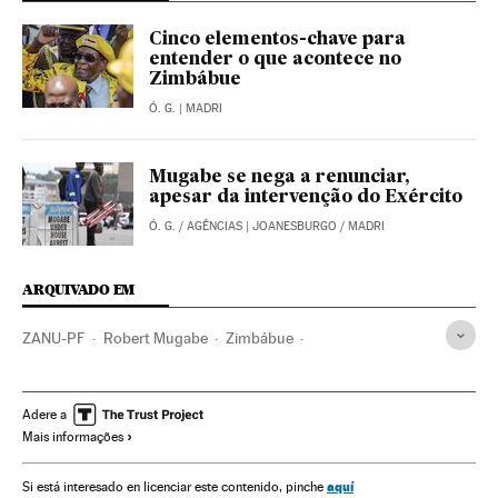
Cinco elementos-chave para
entender o que acontece no
Zimbábue
Ó. G.
| MADRI
Mugabe se nega a renunciar,
apesar da intervenção do Exército
Ó. G.
/
AGÊNCIAS
| JOANESBURGO / MADRI
ARQUIVADO EM
ZANU-PF
Robert Mugabe
Zimbábue
África meridional
África subsaariana
África
Partidos políticos
Política
Emmerson Mnangagwa
Adere a
Mais informações
aquí
Si está interesado en licenciar este contenido, pinche