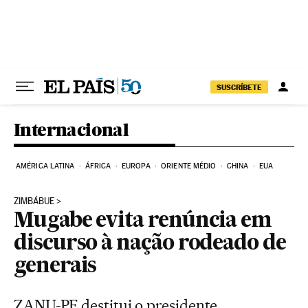
Pular para o conteúdo
SUSCRÍBETE
Internacional
AMÉRICA LATINA
ÁFRICA
EUROPA
ORIENTE MÉDIO
CHINA
EUA
ZIMBÁBUE
Mugabe evita renúncia em
discurso à nação rodeado de
generais
ZANU-PF destitui o presidente