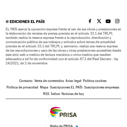
©
EDICIONES EL PAÍS
EL PAÍS BRASIL EN
EL PAÍS BRASI
EL PAÍS B
EL PA
EL PAÍS ejerce la oposición expresa frente al uso de sus obras y prestaciones en
la elaboración de revistas de prensa prevista en el artículo 32.1 del TRLPI;
también realiza la reserva expresa frente a la reproducción, distribución y
comunicación pública de sus trabajos y artículos sobre temas de actualidad
prevista en el artículo 33.1 del TRLPI; y, asimismo, realiza una reserva expresa
de las reproducciones y usos de las obras y otras prestaciones accesibles desde
este sitio web a medios de lectura mecánica u otros medios que resulten
adecuados a tal fin de conformidad con el artículo 67.3 del Real Decreto - ley
24/2021, de 2 de noviembre
Contacto
Venta de contenidos
Aviso legal
Política cookies
Política de privacidad
Mapa
Suscripciones EL PAÍS
Suscripciones empresas
RSS
Índice
Noticias de hoy
Webs de PRISA