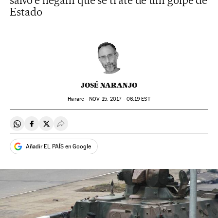
salvo e negam que se trate de um golpe de
Estado
JOSÉ NARANJO
Harare -
NOV
15, 2017 - 06:19
EST
Compartir en Whatsapp
Compartir en Facebook
Compartir en Twitter
Desplegar Redes Sociales
Añadir EL PAÍS en Google