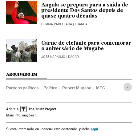
Angola se prepara para a saída de
presidente Dos Santos depois de
quase quatro décadas
GEMMA PARELLADA
| LUANDA
Carne de elefante para comemorar
o aniversário de Mugabe
JOSÉ NARANJO
| DACAR
ARQUIVADO EM
Partidos políticos
Política
Robert Mugabe
MDC
ZANU-PF
Zimbábue
África meridional
África subsaariana
Golpes estado
África
Adere a
Mais informações
Conflitos políticos
aquí
Si está interesado en licenciar este contenido, pinche