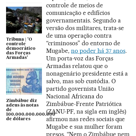
controle de meios de
comunicação e edifícios
governamentais. Segundo a
versão dos militares, trata-se
de uma operação contra
Tribuna | 'O
“criminosos” do entorno de
controle
democrático
Mugabe,
no poder há 37 anos
.
das Forças
Um porta-voz das Forças
Armadas'
Armadas relatou que o
nonagenário presidente está a
salvo, mas sob custódia. O
partido governista União
Nacional Africana do
Zimbábue diz
Zimbábue-Frente Patriótica
adeus às notas
de
(ZANU-PF, na sigla em inglês)
100.000.000.000.000
afirmou nas redes sociais que
de dólares
Mugabe e sua mulher foram
presos. “Nem o Zimbábue nem