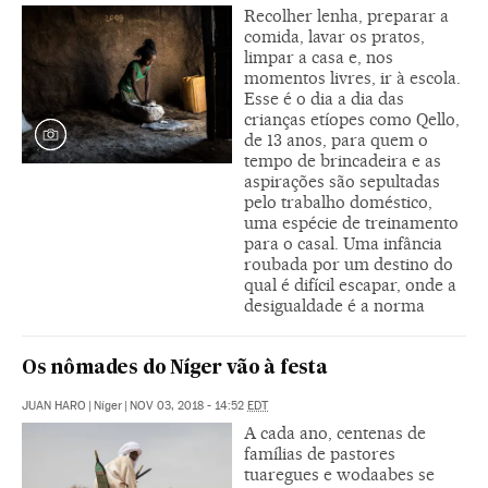
Recolher lenha, preparar a
comida, lavar os pratos,
limpar a casa e, nos
momentos livres, ir à escola.
Esse é o dia a dia das
crianças etíopes como Qello,
de 13 anos, para quem o
tempo de brincadeira e as
aspirações são sepultadas
pelo trabalho doméstico,
uma espécie de treinamento
para o casal. Uma infância
roubada por um destino do
qual é difícil escapar, onde a
desigualdade é a norma
Os nômades do Níger vão à festa
JUAN HARO
|
Níger
|
NOV 03, 2018 - 14:52
EDT
A cada ano, centenas de
famílias de pastores
tuaregues e wodaabes se