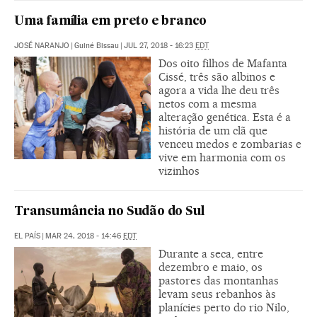
Uma família em preto e branco
JOSÉ NARANJO
|
Guiné Bissau
|
JUL 27, 2018 - 16:23
EDT
Dos oito filhos de Mafanta
Cissé, três são albinos e
agora a vida lhe deu três
netos com a mesma
alteração genética. Esta é a
história de um clã que
venceu medos e zombarias e
vive em harmonia com os
vizinhos
Transumância no Sudão do Sul
EL PAÍS
|
MAR 24, 2018 - 14:46
EDT
Durante a seca, entre
dezembro e maio, os
pastores das montanhas
levam seus rebanhos às
planícies perto do rio Nilo,