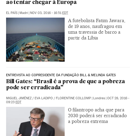
ao tentar chegar à Europa
EL PAÍS
|
Madri
|
NOV 03, 2016 - 16:51
EDT
A futebolista Fatim Jawara,
de 19 anos, naufragou em
uma travessia de barco a
partir da Líbia
ENTREVISTA AO COPRESIDENTE DA FUNDAÇÃO BILL & MELINDA GATES
Bill Gates: “Brasil é a prova de que a pobreza
pode ser erradicada”
MIGUEL JIMÉNEZ
/
EVA LADIPO
/
FLORENTINE COLLOMP
|
Londres
|
OCT 28, 2016 -
09:23
EDT
O filantropo acha que para
2030 poderá ser erradicado
a pobreza extrema