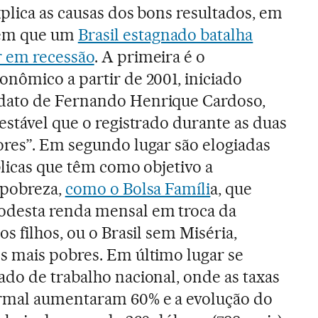
xplica as causas dos bons resultados, em
em que um
Brasil estagnado batalha
r em recessão
. A primeira é o
nômico a partir de 2001, iniciado
dato de Fernando Henrique Cardoso,
estável que o registrado durante as duas
ores”. Em segundo lugar são elogiadas
blicas que têm como objetivo a
 pobreza,
como o Bolsa Famíli
a, que
desta renda mensal em troca da
os filhos, ou o Brasil sem Miséria,
s mais pobres. Em último lugar se
do de trabalho nacional, onde as taxas
rmal aumentaram 60% e a evolução do