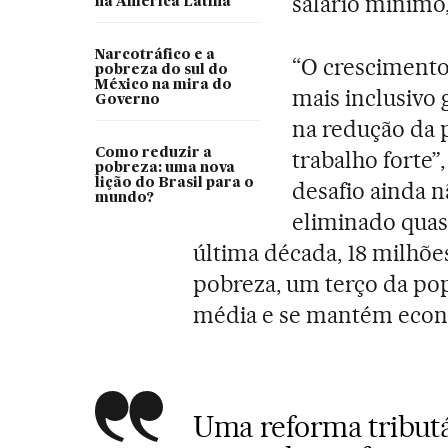
salário mínimo,
na América Latina
Narcotráfico e a
“O crescimento
pobreza do sul do
México na mira do
mais inclusivo 
Governo
na redução da 
Como reduzir a
trabalho forte”
pobreza: uma nova
lição do Brasil para o
desafio ainda 
mundo?
eliminado quas
última década, 18 milhõe
pobreza, um terço da pop
média e se mantém econ
Uma reforma tributá