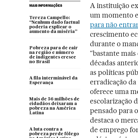
A instituição e
MAIS INFORMAÇÕES
um momento 
Tereza Campello:
“Nenhum dado factual
para não entra
poderia explicar o
aumento da miséria”
crescimento eco
durante o man
Pobreza para de cair
“bastante mais 
na região e número
de indigentes cresce
décadas anteri
no Brasil
as políticas pú
A fila interminável da
erradicação da
Esperança
oferece uma mo
escolarização d
Mais de 56 milhões de
cidadãos deixaram a
pobreza na América
pensado para o
Latina
destaca o merca
de emprego fo
A luta contra a
pobreza perde fôlego