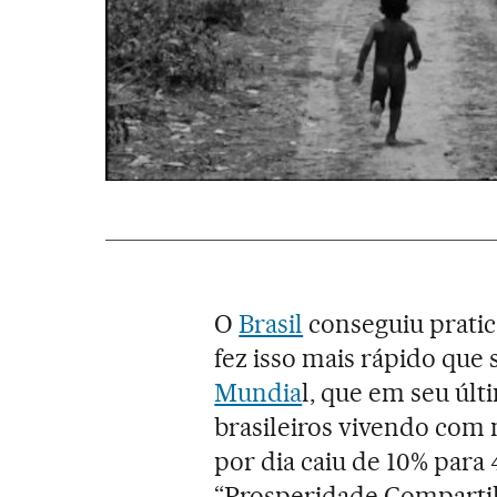
O
Brasil
conseguiu prati
fez isso mais rápido que 
Mundia
l, que em seu últ
brasileiros vivendo com m
por dia caiu de 10% para 
“Prosperidade Compartil