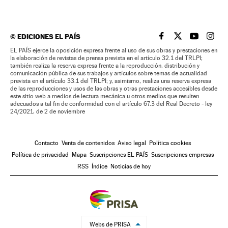
©
EDICIONES EL PAÍS
EL PAÍS BRASIL EN
EL PAÍS BRASI
EL PAÍS B
EL PA
EL PAÍS ejerce la oposición expresa frente al uso de sus obras y prestaciones en
la elaboración de revistas de prensa prevista en el artículo 32.1 del TRLPI;
también realiza la reserva expresa frente a la reproducción, distribución y
comunicación pública de sus trabajos y artículos sobre temas de actualidad
prevista en el artículo 33.1 del TRLPI; y, asimismo, realiza una reserva expresa
de las reproducciones y usos de las obras y otras prestaciones accesibles desde
este sitio web a medios de lectura mecánica u otros medios que resulten
adecuados a tal fin de conformidad con el artículo 67.3 del Real Decreto - ley
24/2021, de 2 de noviembre
Contacto
Venta de contenidos
Aviso legal
Política cookies
Política de privacidad
Mapa
Suscripciones EL PAÍS
Suscripciones empresas
RSS
Índice
Noticias de hoy
Webs de PRISA