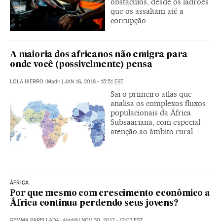
obstáculos, desde os ladrões
que os assaltam até a
corrupção
A maioria dos africanos não emigra para
onde você (possivelmente) pensa
LOLA HIERRO
|
Madri
|
JAN 16, 2018 - 15:51
EST
Sai o primeiro atlas que
analisa os complexos fluxos
populacionais da África
Subsaariana, com especial
atenção ao âmbito rural
ÁFRICA
Por que mesmo com crescimento econômico a
África continua perdendo seus jovens?
GEMMA PARELLADA
|
Abidjã
|
NOV 30, 2017 - 12:07
EST