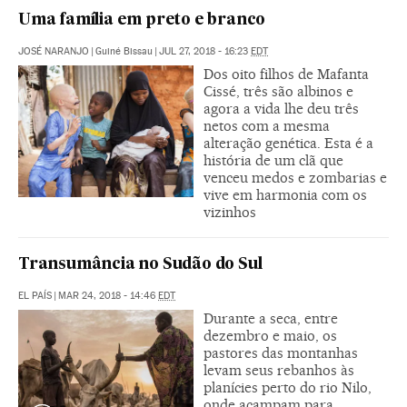
Uma família em preto e branco
JOSÉ NARANJO
|
Guiné Bissau
|
JUL 27, 2018 - 16:23
EDT
Dos oito filhos de Mafanta
Cissé, três são albinos e
agora a vida lhe deu três
netos com a mesma
alteração genética. Esta é a
história de um clã que
venceu medos e zombarias e
vive em harmonia com os
vizinhos
Transumância no Sudão do Sul
EL PAÍS
|
MAR 24, 2018 - 14:46
EDT
Durante a seca, entre
dezembro e maio, os
pastores das montanhas
levam seus rebanhos às
planícies perto do rio Nilo,
onde acampam para