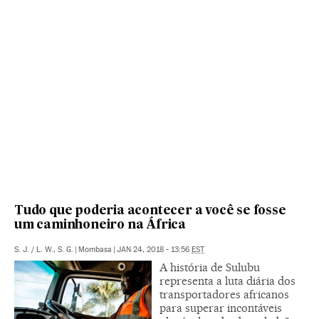
Tudo que poderia acontecer a você se fosse
um caminhoneiro na África
S. J.
/
L. W., S. G.
|
Mombasa
|
JAN 24, 2018 - 13:56
EST
A história de Sulubu
representa a luta diária dos
transportadores africanos
para superar incontáveis