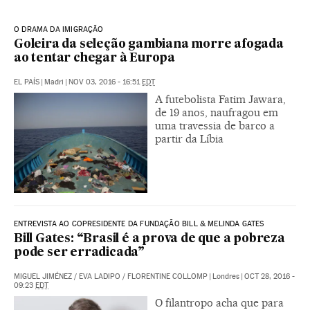
O DRAMA DA IMIGRAÇÃO
Goleira da seleção gambiana morre afogada
ao tentar chegar à Europa
EL PAÍS
|
Madri
|
NOV 03, 2016 - 16:51
EDT
A futebolista Fatim Jawara,
de 19 anos, naufragou em
uma travessia de barco a
partir da Líbia
ENTREVISTA AO COPRESIDENTE DA FUNDAÇÃO BILL & MELINDA GATES
Bill Gates: “Brasil é a prova de que a pobreza
pode ser erradicada”
MIGUEL JIMÉNEZ
/
EVA LADIPO
/
FLORENTINE COLLOMP
|
Londres
|
OCT 28, 2016 -
09:23
EDT
O filantropo acha que para