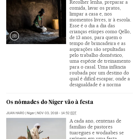
Recolher lenha, preparar a
comida, lavar os pratos,
limpar a casa e, nos
momentos livres, ir à escola.
Esse é o dia a dia das
crianças etíopes como Qello,
de 13 anos, para quem o
tempo de brincadeira e as
aspirações são sepultadas
pelo trabalho doméstico,
uma espécie de treinamento
para o casal. Uma infância
roubada por um destino do
qual é difícil escapar, onde a
desigualdade é a norma
Os nômades do Níger vão à festa
JUAN HARO
|
Níger
|
NOV 03, 2018 - 14:52
EDT
A cada ano, centenas de
famílias de pastores
tuaregues e wodaabes se
reúnem em uma festa