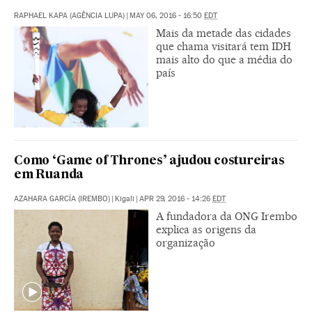
RAPHAEL KAPA (AGÊNCIA LUPA)
|
MAY 06, 2016 - 16:50
EDT
Mais da metade das cidades
que chama visitará tem IDH
mais alto do que a média do
país
Como ‘Game of Thrones’ ajudou costureiras
em Ruanda
AZAHARA GARCÍA (IREMBO)
|
Kigali
|
APR 29, 2016 - 14:26
EDT
A fundadora da ONG Irembo
explica as origens da
organização