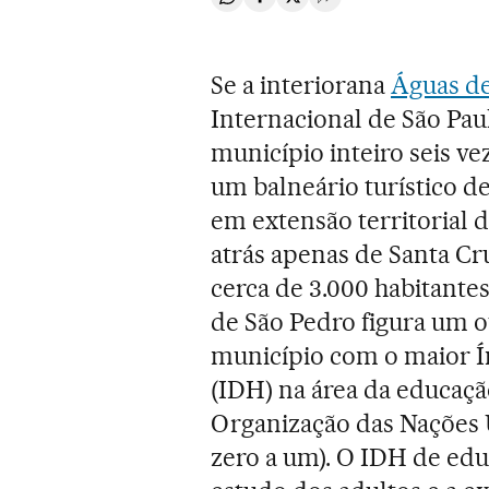
Compartir en Whatsapp
Compartir en Facebook
Compartir en Twitter
Desplegar Redes Soci
Se a interiorana
Águas de
Internacional de São Paul
município inteiro seis ve
um balneário turístico d
em extensão territorial 
atrás apenas de Santa C
cerca de 3.000 habitante
de São Pedro figura um o
município com o maior 
(IDH) na área da educaçã
Organização das Nações 
zero a um). O IDH de ed