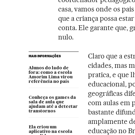
casa, vamos onde os pai
que a criança possa estar
conta. Ele garante que, gr
nulo.
Claro que a est
MAIS INFORMAÇÕES
cidades, mas mu
Alunos do lado de
fora: como a escola
pratica, e que
Amorim Lima virou
referência no país
educacional, p
geográficas dif
Conheça os games da
com aulas em p
sala de aula que
ajudam até a detectar
bastante difun
transtornos
amplamente de
Ela criou um
educação no Bra
aplicativo na escola