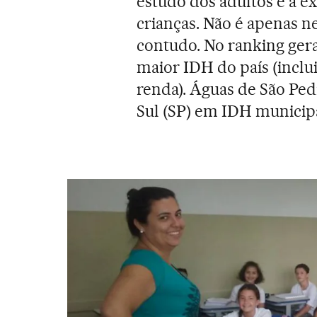
estudo dos adultos e a e
crianças. Não é apenas ne
contudo. No ranking ger
maior IDH do país (inclu
renda). Águas de São Pe
Sul (SP) em IDH municipa