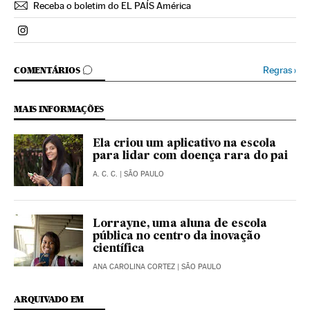
Receba o boletim do EL PAÍS América
Politica El País Brasil en Instagram
COMENTÁRIOS
Regras
›
COMENTÁRIOS
MAIS INFORMAÇÕES
Ela criou um aplicativo na escola
para lidar com doença rara do pai
A. C. C.
| SÃO PAULO
Lorrayne, uma aluna de escola
pública no centro da inovação
científica
ANA CAROLINA CORTEZ
| SÃO PAULO
ARQUIVADO EM