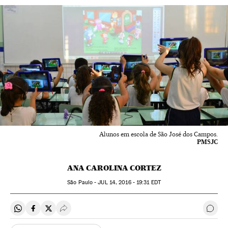
Alunos em escola de São José dos Campos.
PMSJC
ANA CAROLINA CORTEZ
São Paulo -
JUL
14, 2016 - 19:31
EDT
Compartir en Whatsapp
Compartir en Facebook
Compartir en Twitter
Desplegar Redes Sociales
Come