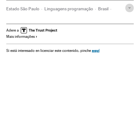
Estado São Paulo
Linguagens programação
Brasil
América do Sul
América Latina
Programas informáticos
Educação
América
Adere a
Mais informações
Informática
Indústria
Inovações na Educação
aquí
Si está interesado en licenciar este contenido, pinche