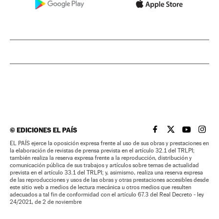
©
EDICIONES EL PAÍS
EL PAÍS BRASIL EN
EL PAÍS BRASI
EL PAÍS B
EL PA
EL PAÍS ejerce la oposición expresa frente al uso de sus obras y prestaciones en
la elaboración de revistas de prensa prevista en el artículo 32.1 del TRLPI;
también realiza la reserva expresa frente a la reproducción, distribución y
comunicación pública de sus trabajos y artículos sobre temas de actualidad
prevista en el artículo 33.1 del TRLPI; y, asimismo, realiza una reserva expresa
de las reproducciones y usos de las obras y otras prestaciones accesibles desde
este sitio web a medios de lectura mecánica u otros medios que resulten
adecuados a tal fin de conformidad con el artículo 67.3 del Real Decreto - ley
24/2021, de 2 de noviembre