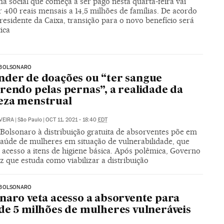
a social que começa a ser pago nesta quarta-feira vai
 400 reais mensais a 14,5 milhões de famílias. De acordo
esidente da Caixa, transição para o novo benefício será
ica
BOLSONARO
der de doações ou “ter sangue
rendo pelas pernas”, a realidade da
eza menstrual
VEIRA
|
São Paulo
|
OCT 11, 2021 - 18:40
EDT
 Bolsonaro à distribuição gratuita de absorventes põe em
 saúde de mulheres em situação de vulnerabilidade, que
 acesso a itens de higiene básica. Após polêmica, Governo
z que estuda como viabilizar a distribuição
BOLSONARO
naro veta acesso a absorvente para
de 5 milhões de mulheres vulneráveis