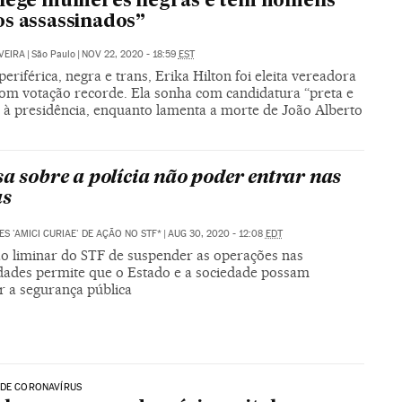
lege mulheres negras e tem homens
s assassinados”
VEIRA
|
São Paulo
|
NOV 22, 2020 - 18:59
EST
eriférica, negra e trans, Erika Hilton foi eleita vereadora
om votação recorde. Ela sonha com candidatura “preta e
” à presidência, enquanto lamenta a morte de João Alberto
sa sobre a polícia não poder entrar nas
as
ES 'AMICI CURIAE' DE AÇÃO NO STF*
|
AUG 30, 2020 - 12:08
EDT
ão liminar do STF de suspender as operações nas
ades permite que o Estado e a sociedade possam
r a segurança pública
 DE CORONAVÍRUS