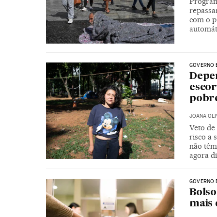
Program
repassar
com o pr
automát
GOVERNO 
Depen
escor
pobr
JOANA OLI
Veto de
risco a
não têm
agora di
GOVERNO 
Bolso
mais 