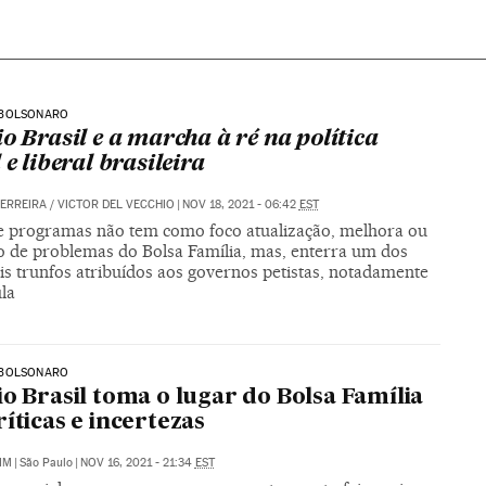
BOLSONARO
io Brasil e a marcha à ré na política
 e liberal brasileira
ERREIRA
/
VICTOR DEL VECCHIO
|
NOV 18, 2021 - 06:42
EST
e programas não tem como foco atualização, melhora ou
o de problemas do Bolsa Família, mas, enterra um dos
is trunfos atribuídos aos governos petistas, notadamente
la
BOLSONARO
io Brasil toma o lugar do Bolsa Família
ríticas e incertezas
IM
|
São Paulo
|
NOV 16, 2021 - 21:34
EST