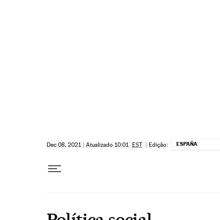
Pular para o conteúdo
ESPAÑA
Dec 08, 2021
|
Atualizado 10:01
EST
|
Edição:
Política social