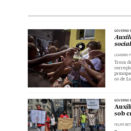
GOVERNO 
Auxíl
social
LEANDRO F
Troca d
correçã
principa
os de Lu
GOVERNO 
Auxíl
sob c
FELIPE BET