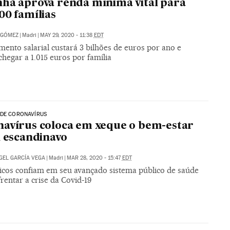
ha aprova renda mínima vital para
00 famílias
 GÓMEZ
|
Madri
|
MAY 29, 2020 - 11:38
EDT
ento salarial custará 3 bilhões de euros por ano e
hegar a 1.015 euros por família
 DE CORONAVÍRUS
avírus coloca em xeque o bem-estar
l escandinavo
GEL GARCÍA VEGA
|
Madri
|
MAR 28, 2020 - 15:47
EDT
icos confiam em seu avançado sistema público de saúde
rentar a crise da Covid-19