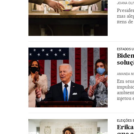
JOANA OLI
Preside
mas aleg
itens d
ESTADOS U
Biden
soluç
AMANDA M
Em seus
impulsi
ambient
injetou 
ELEIÇÕES 
Erika