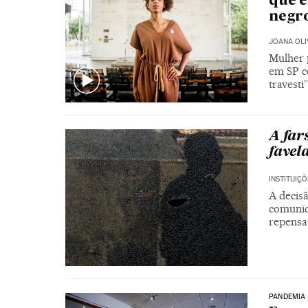
que e
negro
JOANA OLI
Mulher p
em SP c
travesti
A far
favel
INSTITUIÇÕ
A decis
comunid
repensa
PANDEMIA