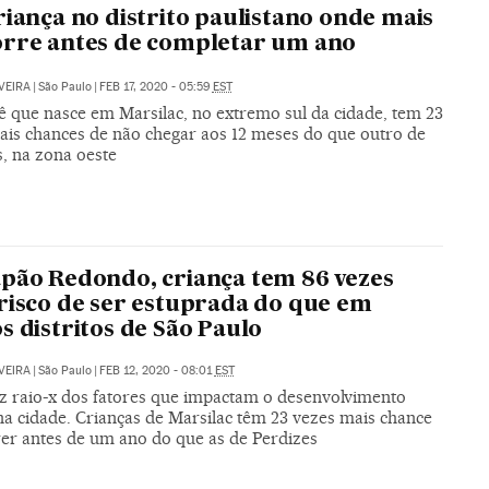
riança no distrito paulistano onde mais
rre antes de completar um ano
VEIRA
|
São Paulo
|
FEB 17, 2020 - 05:59
EST
 que nasce em Marsilac, no extremo sul da cidade, tem 23
ais chances de não chegar aos 12 meses do que outro de
s, na zona oeste
pão Redondo, criança tem 86 vezes
risco de ser estuprada do que em
s distritos de São Paulo
VEIRA
|
São Paulo
|
FEB 12, 2020 - 08:01
EST
z raio-x dos fatores que impactam o desenvolvimento
 na cidade. Crianças de Marsilac têm 23 vezes mais chance
er antes de um ano do que as de Perdizes