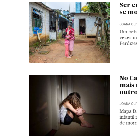
Ser c
se mo
JOANA OLI
Um bebê
vezes m
Perdize
No Ca
mais 
outro
JOANA OLI
Mapa fa
infantil
de morr