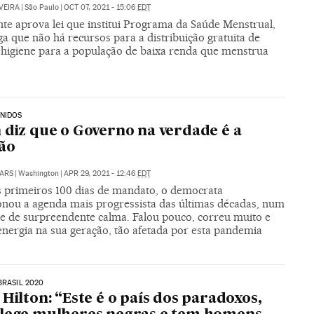
VEIRA
|
São Paulo
|
OCT 07, 2021 - 15:06
EDT
nte aprova lei que institui Programa da Saúde Menstrual,
a que não há recursos para a distribuição gratuita de
e higiene para a população de baixa renda que menstrua
NIDOS
 diz que o Governo na verdade é a
ão
ARS
|
Washington
|
APR 29, 2021 - 12:46
EDT
 primeiros 100 dias de mandato, o democrata
onou a agenda mais progressista das últimas décadas, num
e de surpreendente calma. Falou pouco, correu muito e
energia na sua geração, tão afetada por esta pandemia
BRASIL 2020
 Hilton: “Este é o país dos paradoxos,