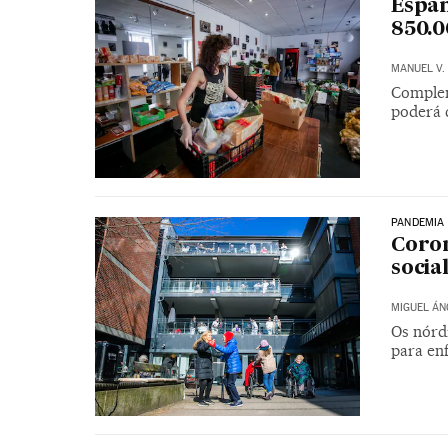
Espan
850.0
MANUEL V.
Complem
poderá c
PANDEMIA
Coron
socia
MIGUEL ÁN
Os nórd
para enf