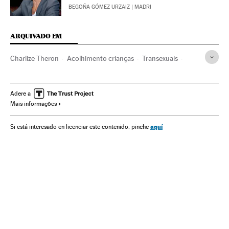
BEGOÑA GÓMEZ URZAIZ
| MADRI
ARQUIVADO EM
Charlize Theron
Acolhimento crianças
Transexuais
Crianças
Comunidad Lgtbiq
Transexualidade
Serviços sociais
Identidade sexual
Família
Infância
Adere a
Mais informações
Sexualidade
Grupos sociais
Política social
Sociedade
Política
Smoda
Moda
Estilo de vida
aquí
Si está interesado en licenciar este contenido, pinche