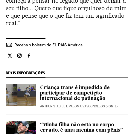
começa a pensar no legado que quer deixar a
seu filho... Quero que fique orgulhoso de mim
e que pense que o que fiz tem um significado
real.”
Receba o boletim do EL PAÍS América
Cultura El País Brasil en Twitter
Cultura El País Brasil en Instagram
Cultura El País Brasil en Facebook
MAIS INFORMAÇÕES
Criança trans é impedida de
participar de competição
internacional de patinação
ARTHUR STABILE E PALOMA VASCONCELOS (PONTE)
“Minha filha não está no corpo
errado, é uma menina com pênis”