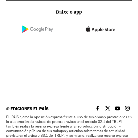
Baixe o app
©
EDICIONES EL PAÍS
EL PAÍS BRASIL EN
EL PAÍS BRASI
EL PAÍS B
EL PA
EL PAÍS ejerce la oposición expresa frente al uso de sus obras y prestaciones en
la elaboración de revistas de prensa prevista en el artículo 32.1 del TRLPI;
también realiza la reserva expresa frente a la reproducción, distribución y
comunicación pública de sus trabajos y artículos sobre temas de actualidad
prevista en el artículo 33.1 del TRLPI; y, asimismo, realiza una reserva expresa