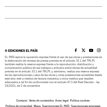
©
EDICIONES EL PAÍS
EL PAÍS BRASIL EN
EL PAÍS BRASI
EL PAÍS B
EL PA
EL PAÍS ejerce la oposición expresa frente al uso de sus obras y prestaciones en
la elaboración de revistas de prensa prevista en el artículo 32.1 del TRLPI;
también realiza la reserva expresa frente a la reproducción, distribución y
comunicación pública de sus trabajos y artículos sobre temas de actualidad
prevista en el artículo 33.1 del TRLPI; y, asimismo, realiza una reserva expresa
de las reproducciones y usos de las obras y otras prestaciones accesibles desde
este sitio web a medios de lectura mecánica u otros medios que resulten
adecuados a tal fin de conformidad con el artículo 67.3 del Real Decreto - ley
24/2021, de 2 de noviembre
Contacto
Venta de contenidos
Aviso legal
Política cookies
Política de privacidad
Mapa
Suscripciones EL PAÍS
Suscripciones empresas