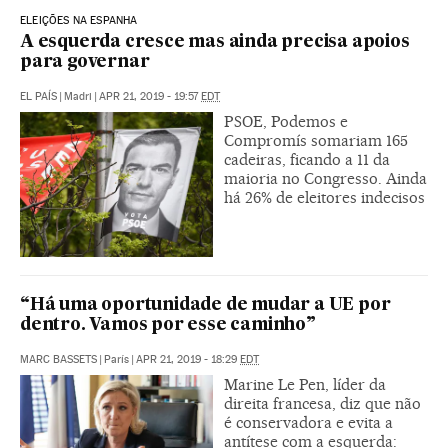
ELEIÇÕES NA ESPANHA
A esquerda cresce mas ainda precisa apoios
para governar
EL PAÍS
|
Madri
|
APR 21, 2019 - 19:57
EDT
PSOE, Podemos e
Compromís somariam 165
cadeiras, ficando a 11 da
maioria no Congresso. Ainda
há 26% de eleitores indecisos
“Há uma oportunidade de mudar a UE por
dentro. Vamos por esse caminho”
MARC BASSETS
|
París
|
APR 21, 2019 - 18:29
EDT
Marine Le Pen, líder da
direita francesa, diz que não
é conservadora e evita a
antítese com a esquerda: