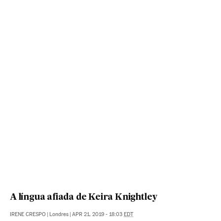
A língua afiada de Keira Knightley
IRENE CRESPO
|
Londres
|
APR 21, 2019 - 18:03
EDT