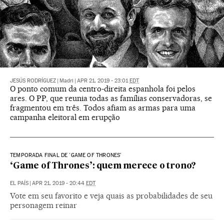
JESÚS RODRÍGUEZ
|
Madri
|
APR 21, 2019 - 23:01
EDT
O ponto comum da centro-direita espanhola foi pelos
ares. O PP, que reunia todas as famílias conservadoras, se
fragmentou em três. Todos afiam as armas para uma
campanha eleitoral em erupção
TEMPORADA FINAL DE 'GAME OF THRONES'
‘Game of Thrones’: quem merece o trono?
EL PAÍS
|
APR 21, 2019 - 20:44
EDT
Vote em seu favorito e veja quais as probabilidades de seu
personagem reinar