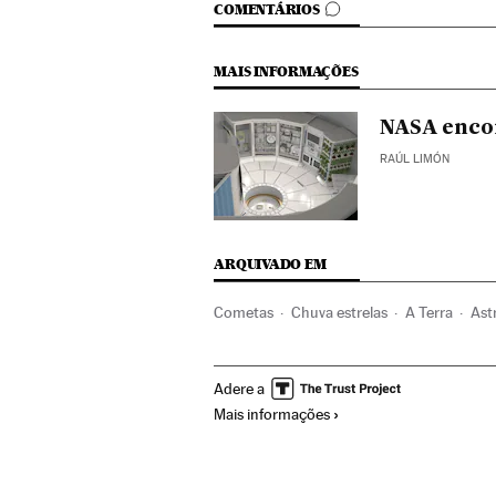
COMENTÁRIOS
COMENTÁRIOS
MAIS INFORMAÇÕES
NASA encom
RAÚL LIMÓN
ARQUIVADO EM
Cometas
Chuva estrelas
A Terra
Ast
Universo
Astronomia
Ciência
Adere a
Mais informações