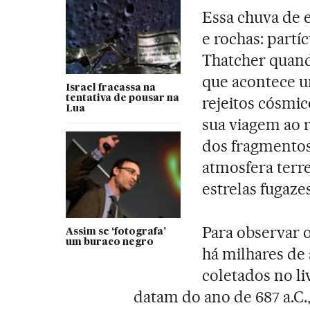
Essa chuva de 
e rochas: part
Thatcher quando
que acontece um
Israel fracassa na
tentativa de pousar na
rejeitos cósmi
Lua
sua viagem ao r
dos fragmentos
atmosfera terre
estrelas fugaze
Para observar 
Assim se ‘fotografa’
um buraco negro
há milhares de 
coletados no li
datam do ano de 687 a.C.,