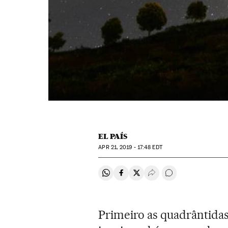
EL PAÍS
APR
21, 2019 - 17:48
EDT
Compartir en Whatsapp
Compartir en Facebook
Compartir en Twitter
Desplegar Redes Soci
Comentários
Primeiro as quadrântidas