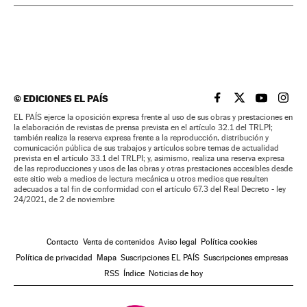
©
EDICIONES EL PAÍS
EL PAÍS BRASIL EN
EL PAÍS BRASI
EL PAÍS B
EL PA
EL PAÍS ejerce la oposición expresa frente al uso de sus obras y prestaciones en
la elaboración de revistas de prensa prevista en el artículo 32.1 del TRLPI;
también realiza la reserva expresa frente a la reproducción, distribución y
comunicación pública de sus trabajos y artículos sobre temas de actualidad
prevista en el artículo 33.1 del TRLPI; y, asimismo, realiza una reserva expresa
de las reproducciones y usos de las obras y otras prestaciones accesibles desde
este sitio web a medios de lectura mecánica u otros medios que resulten
adecuados a tal fin de conformidad con el artículo 67.3 del Real Decreto - ley
24/2021, de 2 de noviembre
Contacto
Venta de contenidos
Aviso legal
Política cookies
Política de privacidad
Mapa
Suscripciones EL PAÍS
Suscripciones empresas
RSS
Índice
Noticias de hoy