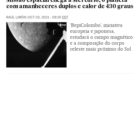
Missão espacial chega a Mercúrio, o planeta
com amanheceres duplos e calor de 430 graus
RAÚL LIMÓN
|
OCT 02, 2021 - 09:20
EDT
‘BepiColombo’, iniciativa
europeia e japonesa,
estudará o campo magnético
e a composição do corpo
celeste mais próximo do Sol