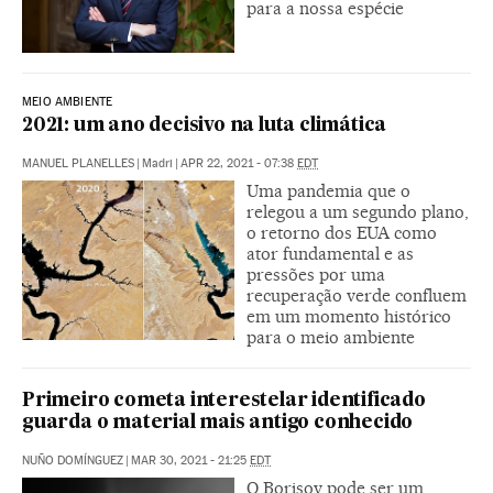
para a nossa espécie
MEIO AMBIENTE
2021: um ano decisivo na luta climática
MANUEL PLANELLES
|
Madri
|
APR 22, 2021 - 07:38
EDT
Uma pandemia que o
relegou a um segundo plano,
o retorno dos EUA como
ator fundamental e as
pressões por uma
recuperação verde confluem
em um momento histórico
para o meio ambiente
Primeiro cometa interestelar identificado
guarda o material mais antigo conhecido
NUÑO DOMÍNGUEZ
|
MAR 30, 2021 - 21:25
EDT
O Borisov pode ser um