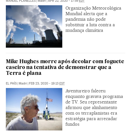
MANUEL PLANELLES
|
Madri
|
APR 22, 2020 - 17:59
EDT
Organização Meteorológica
Mundial alerta que a
pandemia não pode
substituir a luta contra a
mudança climática
Mike Hughes morre após decolar com foguete
caseiro na tentativa de demonstrar que a
Terra é plana
EL PAÍS
|
Madri
|
FEB 23, 2020 - 19:13
EST
Aventureiro faleceu
enquanto gravava programa
de TV. Seu representante
afirmou que alinhamento
com os terraplanistas era
estratégia para arrecadar
fundos