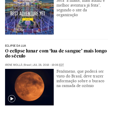
Será “a maior, mais audaz e
melhor aventura já feita”,
segundo o site da
organização
ECLIPSE DA LUA
O eclipse lunar com ‘lua de sangue’ mais longo
do século
IRENE MOLLÁ
|
Brasil
|
JUL 28, 2018 - 19:06
EDT
Fenômeno, que poderá ser
visto do Brasil, deve trazer
informação sobre o buraco
na camada de ozônio