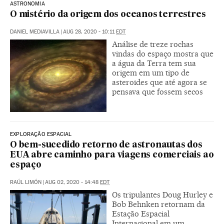
ASTRONOMIA
O mistério da origem dos oceanos terrestres
DANIEL MEDIAVILLA
|
AUG 28, 2020 - 10:11
EDT
Análise de treze rochas
vindas do espaço mostra que
a água da Terra tem sua
origem em um tipo de
asteroides que até agora se
pensava que fossem secos
EXPLORAÇÃO ESPACIAL
O bem-sucedido retorno de astronautas dos
EUA abre caminho para viagens comerciais ao
espaço
RAÚL LIMÓN
|
AUG 02, 2020 - 14:48
EDT
Os tripulantes Doug Hurley e
Bob Behnken retornam da
Estação Espacial
Internacional em um