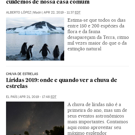
cuidemos de nossa casa comum
ALBERTO LÓPEZ
|
Madri
|
APR 22, 2019 - 11:37
EDT
Estima-se que todos os dias
entre 150 e 200 espécies da
flora e da fauna
desapareçam da Terra, ritmo
mil vezes maior do que o da
extinção natural
CHUVA DE ESTRELAS
Líridas 2019: onde e quando ver a chuva de
estrelas
EL PAÍS
|
APR 21, 2019 - 17:48
EDT
A chuva de líridas não é a
primeira do ano, mas um de
seus eventos astronômicos
mais importantes. Contamos
aqui como aproveitar seu
máximo esplendor