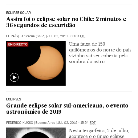
ECLIPSE SOLAR
Assim foi o eclipse solar no Chile: 2 minutos e
36 segundos de escuridão
EL PAÍS
|
La Serena (Chile)
|
JUL 03, 2019 - 09:01
EDT
Uma faixa de 150
quilômetros do norte do país
vizinho vai ser coberta pela
sombra do astro
ECLIPSES
Grande eclipse solar sul-americano, o evento
astronômico de 2019
FEDERICO KUKSO
|
Buenos Aires
|
JUL 02, 2019 - 15:54
EDT
Nesta terça-feira, 2 de julho,
acontece o o único eclipse