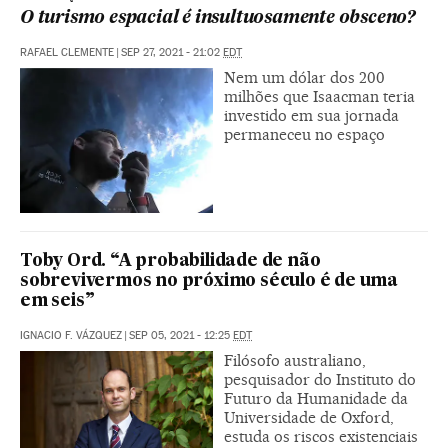
O turismo espacial é insultuosamente obsceno?
RAFAEL CLEMENTE
|
SEP 27, 2021 - 21:02
EDT
Nem um dólar dos 200
milhões que Isaacman teria
investido em sua jornada
permaneceu no espaço
Toby Ord. “A probabilidade de não
sobrevivermos no próximo século é de uma
em seis”
IGNACIO F. VÁZQUEZ
|
SEP 05, 2021 - 12:25
EDT
Filósofo australiano,
pesquisador do Instituto do
Futuro da Humanidade da
Universidade de Oxford,
estuda os riscos existenciais