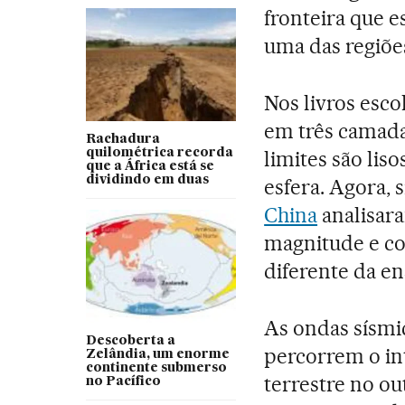
fronteira que e
uma das regiõe
Nos livros esco
em três camada
Rachadura
quilométrica recorda
limites são lis
que a África está se
dividindo em duas
esfera. Agora, 
China
analisar
magnitude e co
diferente da en
As ondas sísmi
Descoberta a
percorrem o int
Zelândia, um enorme
continente submerso
terrestre no ou
no Pacífico