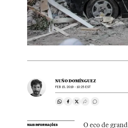
NUÑO DOMÍNGUEZ
FEB
15, 2019 - 10:25
EST
Compartir en Whatsapp
Compartir en Facebook
Compartir en Twitter
Desplegar Redes Soci
Comentários
O eco de gran
MAIS INFORMAÇÕES