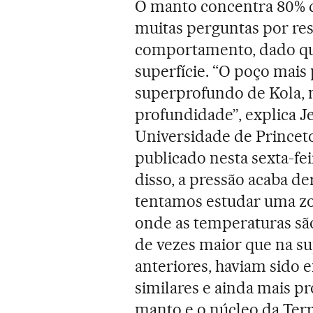
O manto concentra 80% d
muitas perguntas por re
comportamento, dado que 
superfície. “O poço mais
superprofundo de Kola, n
profundidade”, explica Je
Universidade de Princeto
publicado nesta sexta-fei
disso, a pressão acaba d
tentamos estudar uma zo
onde as temperaturas são
de vezes maior que na sup
anteriores, haviam sido 
similares e ainda mais p
manto e o núcleo da Terr