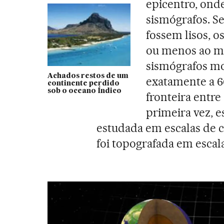
epicentro, ond
sismógrafos. Se
fossem lisos, o
ou menos ao m
sismógrafos mo
Achados restos de um
exatamente a 6
continente perdido
sob o oceano Índico
fronteira entre
primeira vez, e
estudada em escalas de 
foi topografada em escal