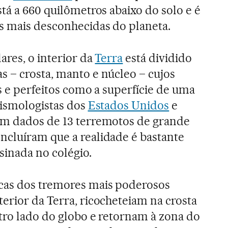
stá a 660 quilômetros abaixo do solo e é
s mais desconhecidas do planeta.
lares, o interior da
Terra
está dividido
s – crosta, manto e núcleo – cujos
os e perfeitos como a superfície de uma
sismologistas dos
Estados Unidos
e
am dados de 13 terremotos de grande
ncluíram que a realidade é bastante
sinada no colégio.
cas dos tremores mais poderosos
erior da Terra, ricocheteiam na crosta
tro lado do globo e retornam à zona do