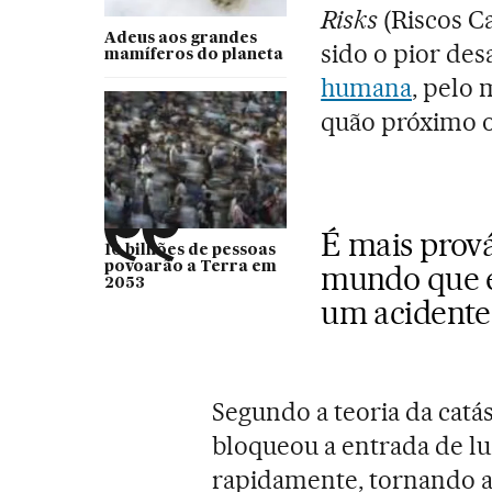
Risks
(Riscos Ca
Adeus aos grandes
sido o pior des
mamíferos do planeta
humana
, pelo
quão próximo o 
É mais prov
10 bilhões de pessoas
povoarão a Terra em
mundo que e
2053
um acidente
Segundo a teoria da catás
bloqueou a entrada de lu
rapidamente, tornando 