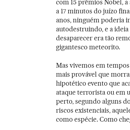
com 15 prêmios Nobel, a 
a 17 minutos do juízo fina
anos, ninguém poderia i
autodestruindo, e a idei
desaparecer era tão rem
gigantesco meteorito.
Mas vivemos em tempos v
mais provável que morr
hipotético evento que a
ataque terrorista ou em
perto, segundo alguns d
riscos existenciais, aqu
como espécie. Como ch