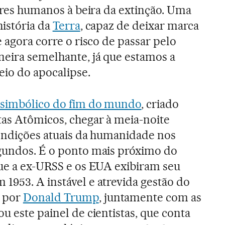
seres humanos à beira da extinção. Uma
história da
Terra
, capaz de deixar marca
e agora corre o risco de passar pelo
neira semelhante, já que estamos a
io do apocalipse.
 simbólico do fim do mundo
, criado
tas Atômicos, chegar à meia-noite
 condições atuais da humanidade nos
egundos. É o ponto mais próximo do
que a ex-URSS e os EUA exibiram seu
1953. A instável e atrevida gestão do
 por
Donald Trump
, juntamente com as
vou este painel de cientistas, que conta