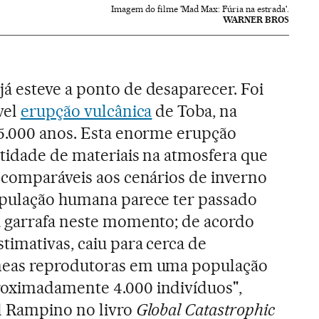
Imagem do filme 'Mad Max: Fúria na estrada'.
WARNER BROS
á esteve a ponto de desaparecer. Foi
vel
erupção vulcânica
de Toba, na
75.000 anos. Esta enorme erupção
ntidade de materiais na atmosfera que
s comparáveis aos cenários de inverno
opulação humana parece ter passado
a garrafa neste momento; de acordo
imativas, caiu para cerca de
meas reprodutoras em uma população
oximadamente 4.000 indivíduos",
l Rampino no livro
Global Catastrophic