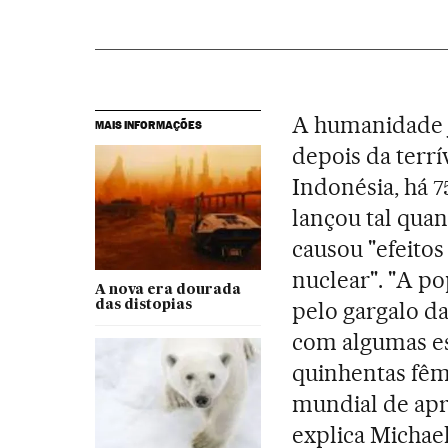
A humanidade j
MAIS INFORMAÇÕES
depois da terrí
Indonésia, há 
lançou tal qua
causou "efeito
nuclear". "A p
A nova era dourada
pelo gargalo d
das distopias
com algumas est
quinhentas fê
mundial de apr
explica Michae