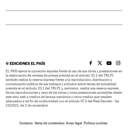
©
EDICIONES EL PAÍS
EL PAÍS BRASIL EN
EL PAÍS BRASI
EL PAÍS B
EL PA
EL PAÍS ejerce la oposición expresa frente al uso de sus obras y prestaciones en
la elaboración de revistas de prensa prevista en el artículo 32.1 del TRLPI;
también realiza la reserva expresa frente a la reproducción, distribución y
comunicación pública de sus trabajos y artículos sobre temas de actualidad
prevista en el artículo 33.1 del TRLPI; y, asimismo, realiza una reserva expresa
de las reproducciones y usos de las obras y otras prestaciones accesibles desde
este sitio web a medios de lectura mecánica u otros medios que resulten
adecuados a tal fin de conformidad con el artículo 67.3 del Real Decreto - ley
24/2021, de 2 de noviembre
Contacto
Venta de contenidos
Aviso legal
Política cookies