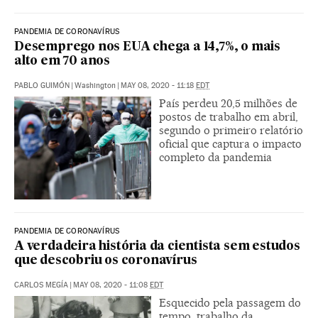
PANDEMIA DE CORONAVÍRUS
Desemprego nos EUA chega a 14,7%, o mais
alto em 70 anos
PABLO GUIMÓN
|
Washington
|
MAY 08, 2020 - 11:18
EDT
País perdeu 20,5 milhões de
postos de trabalho em abril,
segundo o primeiro relatório
oficial que captura o impacto
completo da pandemia
PANDEMIA DE CORONAVÍRUS
A verdadeira história da cientista sem estudos
que descobriu os coronavírus
CARLOS MEGÍA
|
MAY 08, 2020 - 11:08
EDT
Esquecido pela passagem do
tempo, trabalho da